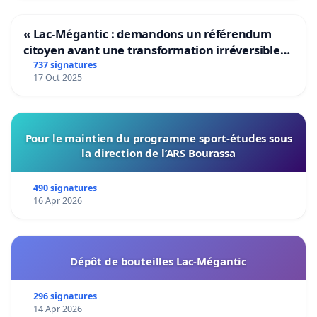
« Lac-Mégantic : demandons un référendum
citoyen avant une transformation irréversible
de notre territoire »
737 signatures
17 Oct 2025
Pour le maintien du programme sport-études sous
la direction de l’ARS Bourassa
490 signatures
16 Apr 2026
Dépôt de bouteilles Lac-Mégantic
296 signatures
14 Apr 2026