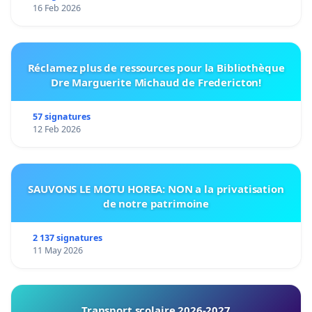
16 Feb 2026
Réclamez plus de ressources pour la Bibliothèque
Dre Marguerite Michaud de Fredericton!
57 signatures
12 Feb 2026
SAUVONS LE MOTU HOREA: NON a la privatisation
de notre patrimoine
2 137 signatures
11 May 2026
Transport scolaire 2026-2027