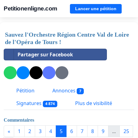
Petitionenligne.com
Lancer une pétition
Sauvez l'Orchestre Région Centre Val de Loire
de l'Opéra de Tours !
Partager sur Facebook
Pétition
Annonces
7
Signatures
Plus de visibilité
4 874
Commentaires
«
1
2
3
4
5
6
7
8
9
...
25