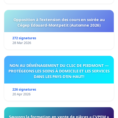
Opposition à l’extension des cours en soirée au
Cégep Édouard-Montpetit (Automne 2026)
272 signatures
28 Mar 2026
NON AU DÉMÉNAGEMENT DU CLSC DE PIEDMONT —
PROTÉGEONS LES SOINS À DOMICILE ET LES SERVICES
DANS LES PAYS-D’EN-HAUT!
226 signatures
20 Apr 2026
Sauvons la formation en vente de pièces « CVPEM »