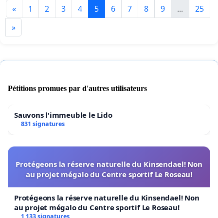
«
1
2
3
4
5
6
7
8
9
...
25
»
Pétitions promues par d'autres utilisateurs
Sauvons l'immeuble le Lido
831 signatures
Protégeons la réserve naturelle du Kinsendael! Non
au projet mégalo du Centre sportif Le Roseau!
Protégeons la réserve naturelle du Kinsendael! Non
au projet mégalo du Centre sportif Le Roseau!
1 133 signatures