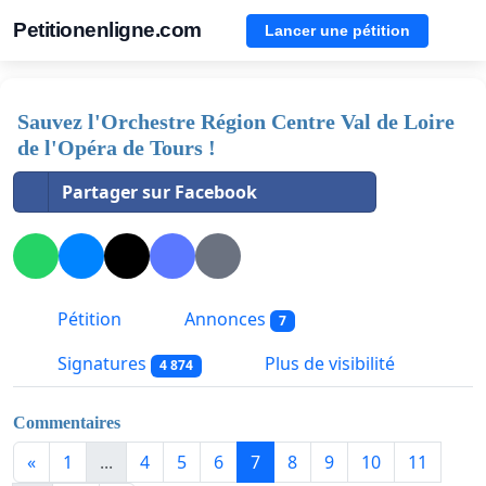
Petitionenligne.com
Lancer une pétition
Sauvez l'Orchestre Région Centre Val de Loire
de l'Opéra de Tours !
Partager sur Facebook
Pétition
Annonces
7
Signatures
Plus de visibilité
4 874
Commentaires
«
1
...
4
5
6
7
8
9
10
11