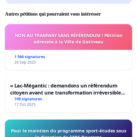
Autres pétitions qui pourraient vous intéresser
NON AU TRAMWAY SANS RÉFÉRENDUM ! Pétition
adressée à la Ville de Gatineau
1 566 signatures
24 Sep 2025
« Lac-Mégantic : demandons un référendum
citoyen avant une transformation irréversible
de notre territoire »
749 signatures
17 Oct 2025
Pour le maintien du programme sport-études sous
la direction de l’ARS Bourassa