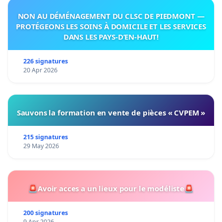
NON AU DÉMÉNAGEMENT DU CLSC DE PIEDMONT —
PROTÉGEONS LES SOINS À DOMICILE ET LES SERVICES
DANS LES PAYS-D’EN-HAUT!
226 signatures
20 Apr 2026
Sauvons la formation en vente de pièces « CVPEM »
215 signatures
29 May 2026
🚨Avoir acces a un lieux pour le modéliste🚨
200 signatures
9 Apr 2026