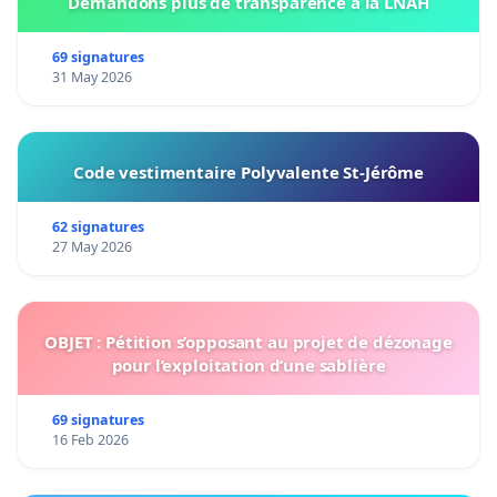
Demandons plus de transparence a la LNAH
69 signatures
31 May 2026
Code vestimentaire Polyvalente St-Jérôme
62 signatures
27 May 2026
OBJET : Pétition s’opposant au projet de dézonage
pour l’exploitation d’une sablière
69 signatures
16 Feb 2026