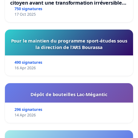
citoyen avant une transformation irréversible
de notre territoire »
750 signatures
17 Oct 2025
Pour le maintien du programme sport-études sous
la direction de l’ARS Bourassa
490 signatures
16 Apr 2026
Dépôt de bouteilles Lac-Mégantic
296 signatures
14 Apr 2026