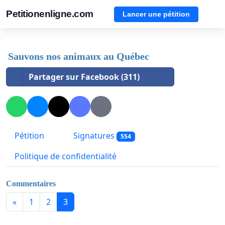
Petitionenligne.com
Lancer une pétition
Sauvons nos animaux au Québec
Partager sur Facebook (311)
Pétition
Signatures
554
Politique de confidentialité
Commentaires
«
1
2
3