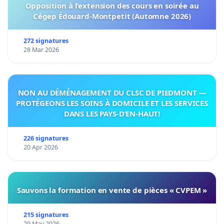
Opposition à l’extension des cours en soirée au
Cégep Édouard-Montpetit (Automne 2026)
272 signatures
28 Mar 2026
NON AU DÉMÉNAGEMENT DU CLSC DE PIEDMONT —
PROTÉGEONS LES SOINS À DOMICILE ET LES SERVICES
DANS LES PAYS-D’EN-HAUT!
226 signatures
20 Apr 2026
Sauvons la formation en vente de pièces « CVPEM »
215 signatures
29 May 2026