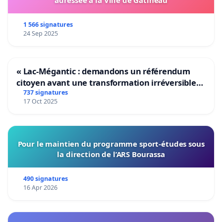
1 566 signatures
24 Sep 2025
« Lac-Mégantic : demandons un référendum
citoyen avant une transformation irréversible
de notre territoire »
737 signatures
17 Oct 2025
Pour le maintien du programme sport-études sous
la direction de l’ARS Bourassa
490 signatures
16 Apr 2026