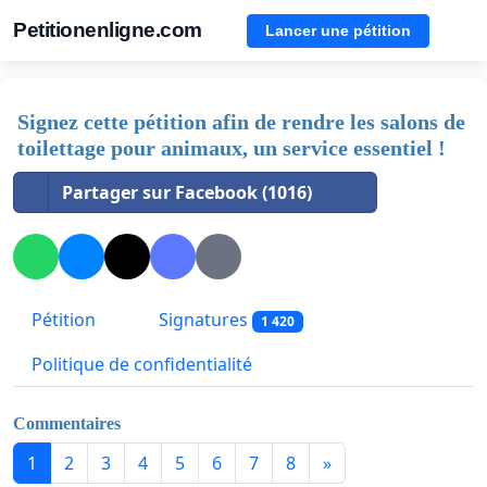
Petitionenligne.com
Lancer une pétition
Signez cette pétition afin de rendre les salons de
toilettage pour animaux, un service essentiel !
Partager sur Facebook (1016)
Pétition
Signatures
1 420
Politique de confidentialité
Commentaires
1
2
3
4
5
6
7
8
»