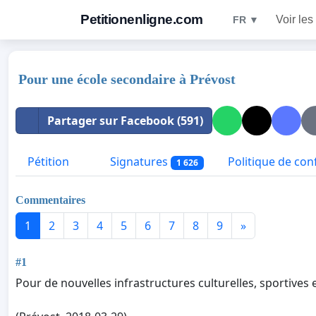
Petitionenligne.com
Voir les
FR ▼
Pour une école secondaire à Prévost
Partager sur Facebook (591)
Pétition
Signatures
Politique de conf
1 626
Commentaires
1
2
3
4
5
6
7
8
9
»
#1
Pour de nouvelles infrastructures culturelles, sportive