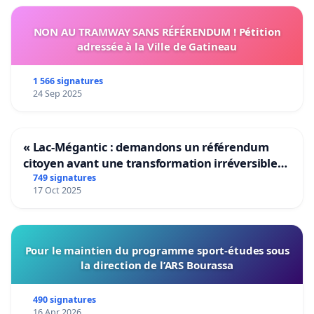
NON AU TRAMWAY SANS RÉFÉRENDUM ! Pétition
adressée à la Ville de Gatineau
1 566 signatures
24 Sep 2025
« Lac-Mégantic : demandons un référendum
citoyen avant une transformation irréversible
de notre territoire »
749 signatures
17 Oct 2025
Pour le maintien du programme sport-études sous
la direction de l’ARS Bourassa
490 signatures
16 Apr 2026