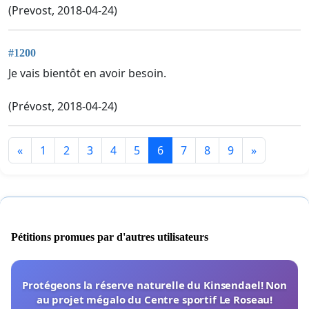
(Prevost, 2018-04-24)
#1200
Je vais bientôt en avoir besoin.
(Prévost, 2018-04-24)
«
1
2
3
4
5
6
7
8
9
»
Pétitions promues par d'autres utilisateurs
Protégeons la réserve naturelle du Kinsendael! Non
au projet mégalo du Centre sportif Le Roseau!