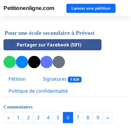
Petitionenligne.com
Lancer une pétition
Pour une école secondaire à Prévost
Partager sur Facebook (591)
Pétition
Signatures
1 626
Politique de confidentialité
Commentaires
«
1
2
3
4
5
6
7
8
9
»