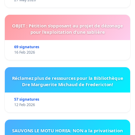
OBJET : Pétition s’opposant au projet de dézonage
pour l’exploitation d’une sablière
69 signatures
16 Feb 2026
Réclamez plus de ressources pour la Bibliothèque
Dre Marguerite Michaud de Fredericton!
57 signatures
12 Feb 2026
SAUVONS LE MOTU HOREA: NON a la privatisation