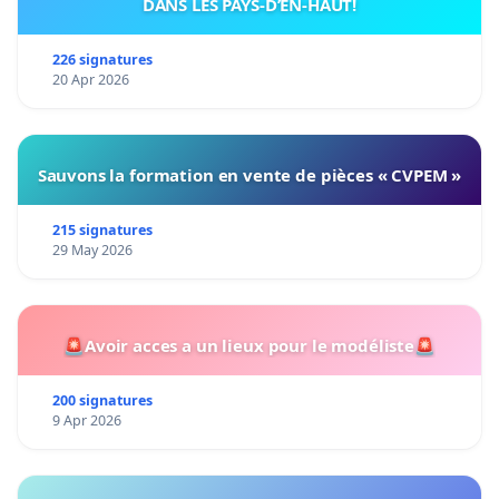
DANS LES PAYS-D’EN-HAUT!
226 signatures
20 Apr 2026
Sauvons la formation en vente de pièces « CVPEM »
215 signatures
29 May 2026
🚨Avoir acces a un lieux pour le modéliste🚨
200 signatures
9 Apr 2026