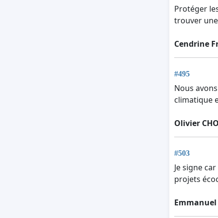
Protéger le
trouver un
Cendrine 
#495
Nous avons 
climatique e
Olivier CH
#503
Je signe car
projets écoc
Emmanuel 