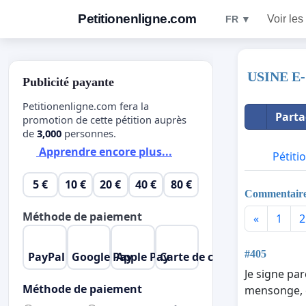
Petitionenligne.com
Voir les
FR ▼
USINE E
Publicité payante
Petitionenligne.com fera la
Parta
promotion de cette pétition auprès
de
3,000
personnes.
Apprendre encore plus...
Pétiti
5 €
10 €
20 €
40 €
80 €
Commentair
Méthode de paiement
«
1
2
#405
PayPal
Google Pay
Apple Pay
Carte de crédit
Je signe par
Méthode de paiement
mensonge, c