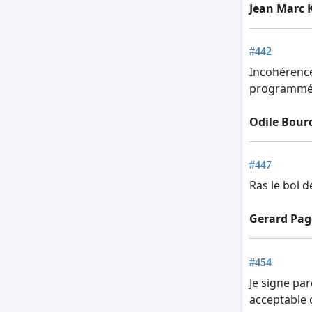
Jean Marc K
#442
Incohérence 
programmées
Odile Bour
#447
Ras le bol d
Gerard Pa
#454
Je signe par
acceptable d