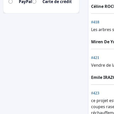
PayPal
Carte de crédit
Céline ROC
#418
Les arbres s
Miren De Y
#421
Vendre de l
Emile IRA
#423
ce projet e
coupes rase
réchauffeme