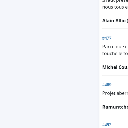
nous tous e
Alain Allio
(
#477
Parce que ce
touche le f
Michel Cou
#489
Projet aber
Ramuntcho
#492