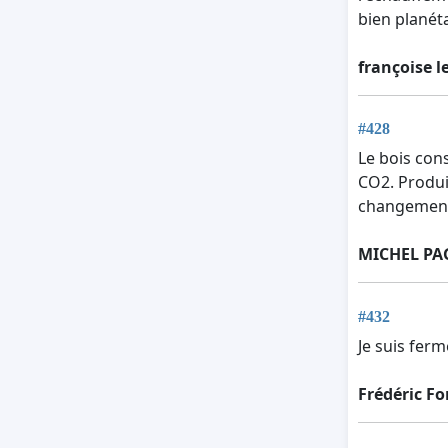
bien planét
françoise l
#428
Le bois con
CO2. Produir
changement 
MICHEL P
#432
Je suis fer
Frédéric F