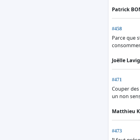
Patrick BO
#458
Parce que s
consommer 
Joëlle Lavi
#471
Couper des a
un non sens 
Matthieu K
#473
Il faut prés