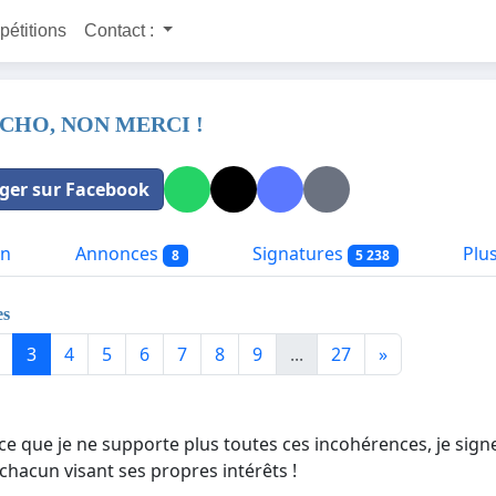
 pétitions
Contact :
-CHO, NON MERCI !
ger sur Facebook
on
Annonces
Signatures
Plus
8
5 238
es
3
4
5
6
7
8
9
...
27
»
ce que je ne supporte plus toutes ces incohérences, je signe
hacun visant ses propres intérêts !