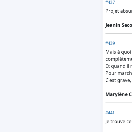
#437
Projet absur
Jeanin Sec
#439
Mais à quoi 
complèteme
Et quand il 
Pour marche
C'est grave
Marylène C
#441
Je trouve ce