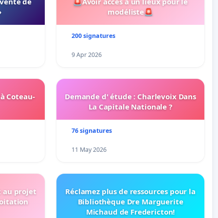
 vente de
🚨Avoir acces a un lieux pour le
»
modéliste🚨
200 signatures
9 Apr 2026
 à Coteau-
Demande d' étude : Charlevoix Dans
La Capitale Nationale ?
76 signatures
11 May 2026
t au projet
Réclamez plus de ressources pour la
oitation
Bibliothèque Dre Marguerite
Michaud de Fredericton!