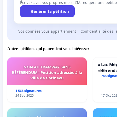
Écrivez avec vos propres mots. L’IA rédigera une pétiti
Générer la pétition
Vos données vous appartiennent
Confidentialité dès l
Autres pétitions qui pourraient vous intéresser
« Lac-Mé
NON AU TRAMWAY SANS
référend
RÉFÉRENDUM ! Pétition adressée à la
transform
748 signa
Ville de Gatineau
notre terr
1 566 signatures
24 Sep 2025
17 Oct 20