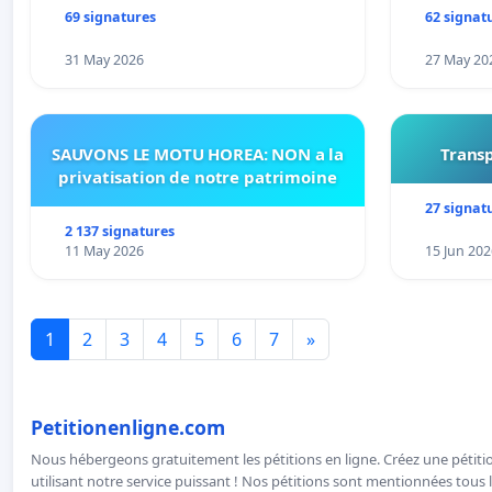
69 signatures
62 signat
31 May 2026
27 May 20
SAUVONS LE MOTU HOREA: NON a la
Transp
privatisation de notre patrimoine
27 signat
2 137 signatures
11 May 2026
15 Jun 202
1
2
3
4
5
6
7
»
Petitionenligne.com
Nous hébergeons gratuitement les pétitions en ligne. Créez une pétitio
utilisant notre service puissant ! Nos pétitions sont mentionnées tous l