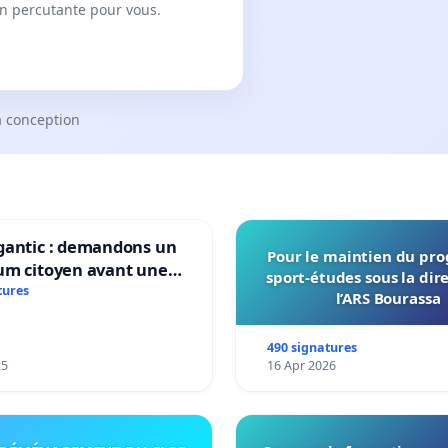
on percutante pour vous.
a conception
gantic : demandons un
Pour le maintien du p
um citoyen avant une
sport-études sous la dir
ation irréversible de
tures
l’ARS Bourassa
itoire »
490 signatures
25
16 Apr 2026