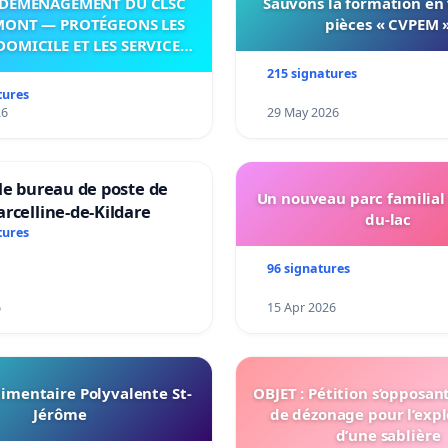
DÉMÉNAGEMENT DU CLSC
Sauvons la formation en
MONT — PROTÉGEONS LES
pièces « CVPEM 
DOMICILE ET LES SERVICES
 LES PAYS-D’EN-HAUT!
215 signatures
tures
26
29 May 2026
le bureau de poste de
Un nouveau parc familial
rcelline-de-Kildare
du-lac
tures
96 signatures
6
15 Apr 2026
imentaire Polyvalente St-
OBJET : Pétition s’opposan
Jérôme
de dézonage pour l’expl
d’une sablière