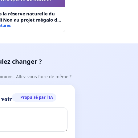
 la réserve naturelle du
! Non au projet mégalo du
rtif Le Roseau!
atures
ulez changer ?
pinions. Allez-vous faire de même ?
Propulsé par l’IA
 voir