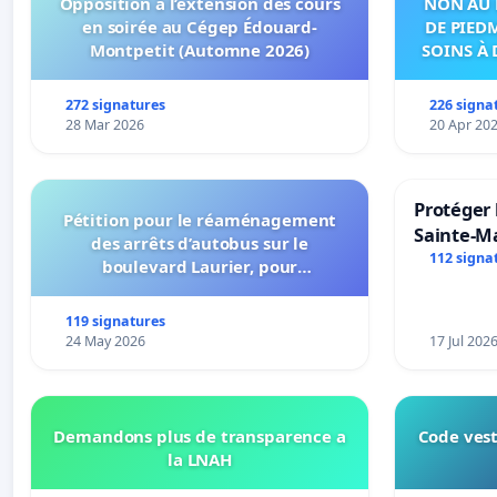
Opposition à l’extension des cours
NON AU 
en soirée au Cégep Édouard-
DE PIED
Montpetit (Automne 2026)
SOINS À 
DANS
272 signatures
226 signa
28 Mar 2026
20 Apr 20
Protéger 
Pétition pour le réaménagement
Sainte-Ma
des arrêts d’autobus sur le
112 signa
boulevard Laurier, pour
l’installation d’abribus et pour la
connexion 805-802 à établir
119 signatures
24 May 2026
17 Jul 202
Demandons plus de transparence a
Code vest
la LNAH