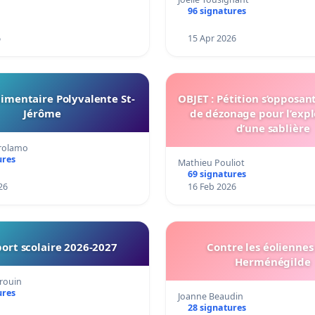
96 signatures
6
15 Apr 2026
imentaire Polyvalente St-
OBJET : Pétition s’opposan
Jérôme
de dézonage pour l’expl
d’une sablière
irolamo
ures
Mathieu Pouliot
69 signatures
26
16 Feb 2026
ort scolaire 2026-2027
Contre les éoliennes 
Herménégilde
rouin
ures
Joanne Beaudin
28 signatures