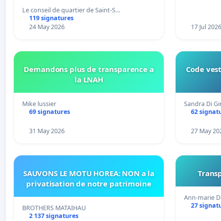
connexion 805-802 à établir
Le conseil de quartier de Saint-S…
119 signatures
24 May 2026
17 Jul 202
Demandons plus de transparence a
Code vest
la LNAH
Mike lussier
Sandra Di G
69 signatures
62 signat
31 May 2026
27 May 20
SAUVONS LE MOTU HOREA: NON a la
Transp
privatisation de notre patrimoine
Ann-marie D
27 signat
BROTHERS MATAIHAU
2 137 signatures