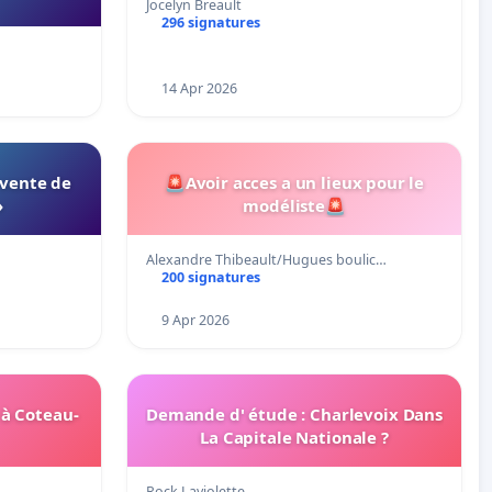
Jocelyn Breault
296 signatures
14 Apr 2026
 vente de
🚨Avoir acces a un lieux pour le
»
modéliste🚨
Alexandre Thibeault/Hugues boulic…
200 signatures
9 Apr 2026
 à Coteau-
Demande d' étude : Charlevoix Dans
La Capitale Nationale ?
Rock Laviolette