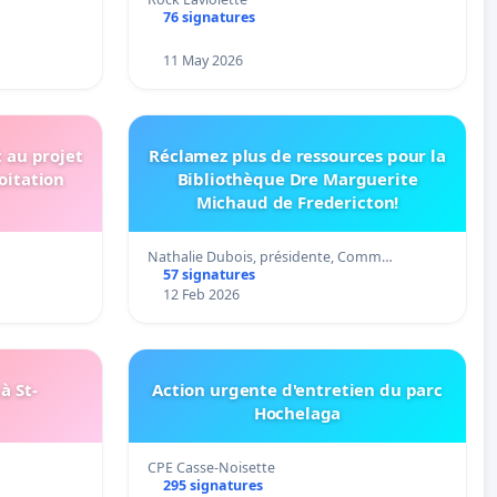
76 signatures
11 May 2026
t au projet
Réclamez plus de ressources pour la
oitation
Bibliothèque Dre Marguerite
Michaud de Fredericton!
Nathalie Dubois, présidente, Comm…
57 signatures
12 Feb 2026
à St-
Action urgente d'entretien du parc
Hochelaga
CPE Casse-Noisette
295 signatures