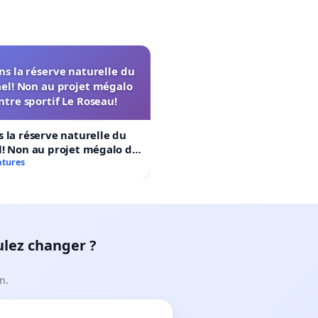
s la réserve naturelle du
el! Non au projet mégalo
ntre sportif Le Roseau!
 la réserve naturelle du
! Non au projet mégalo du
rtif Le Roseau!
atures
ulez changer ?
n.