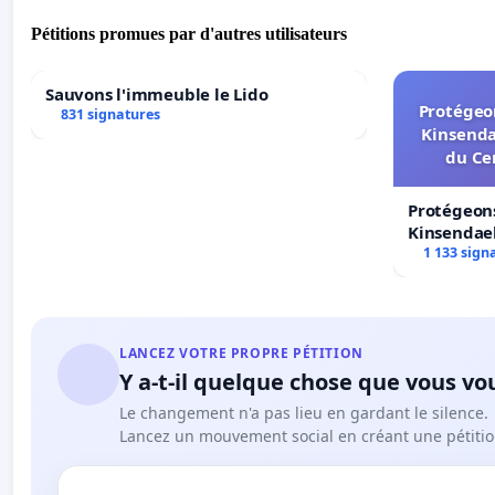
Pétitions promues par d'autres utilisateurs
Sauvons l'immeuble le Lido
Protégeon
831 signatures
Kinsenda
du Ce
Protégeons
Kinsendael
Centre spo
1 133 sign
LANCEZ VOTRE PROPRE PÉTITION
Y a-t-il quelque chose que vous vo
Le changement n'a pas lieu en gardant le silence.
Lancez un mouvement social en créant une pétitio