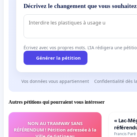
Décrivez le changement que vous souhaitez
Écrivez avec vos propres mots. L’IA rédigera une pétiti
Générer la pétition
Vos données vous appartiennent
Confidentialité dès l
Autres pétitions qui pourraient vous intéresser
« Lac-Mé
NON AU TRAMWAY SANS
référend
RÉFÉRENDUM ! Pétition adressée à la
transform
Francis Paré
Ville de Gatineau