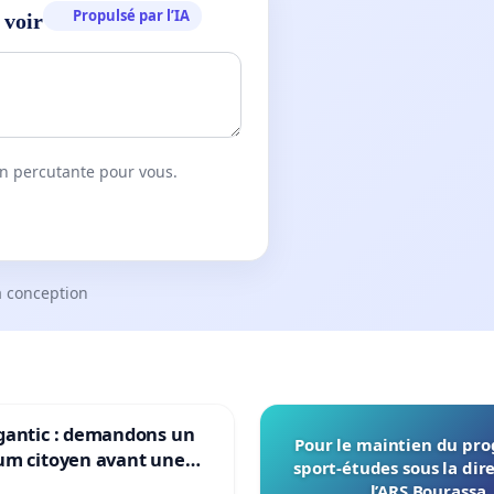
Propulsé par l’IA
 voir
on percutante pour vous.
a conception
gantic : demandons un
Pour le maintien du p
um citoyen avant une
sport-études sous la dir
ation irréversible de
l’ARS Bourassa