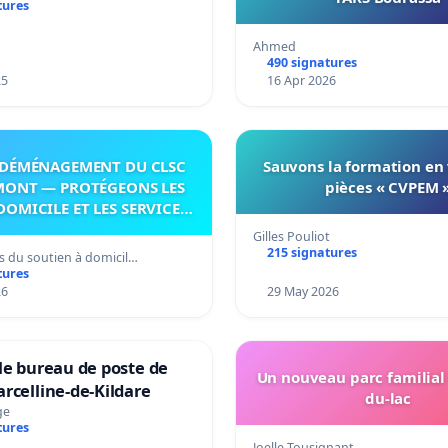
tures
itoire »
Ahmed
490 signatures
25
16 Apr 2026
DÉMÉNAGEMENT DU CLSC
Sauvons la formation en
MONT — PROTÉGEONS LES
pièces « CVPEM 
DOMICILE ET LES SERVICES
 LES PAYS-D’EN-HAUT!
Gilles Pouliot
215 signatures
s du soutien à domicil…
tures
26
29 May 2026
le bureau de poste de
Un nouveau parc familial
rcelline-de-Kildare
du-lac
ge
tures
Joelle Tousignant