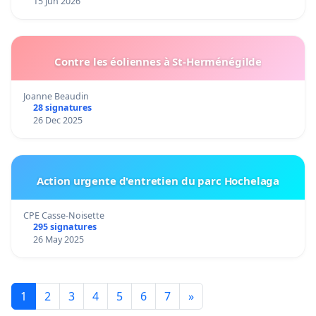
15 Jun 2026
Contre les éoliennes à St-Herménégilde
Joanne Beaudin
28 signatures
26 Dec 2025
Action urgente d'entretien du parc Hochelaga
CPE Casse-Noisette
295 signatures
26 May 2025
1
2
3
4
5
6
7
»