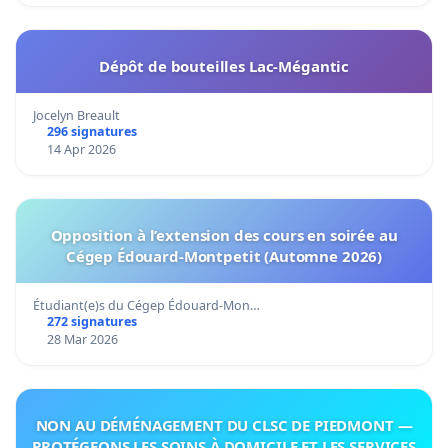
Dépôt de bouteilles Lac-Mégantic
Jocelyn Breault
296 signatures
14 Apr 2026
Opposition à l’extension des cours en soirée au
Cégep Édouard-Montpetit (Automne 2026)
Étudiant(e)s du Cégep Édouard-Mon…
272 signatures
28 Mar 2026
NON AU DÉMÉNAGEMENT DU CLSC DE PIEDMONT —
PROTÉGEONS LES SOINS À DOMICILE ET LES SERVICES