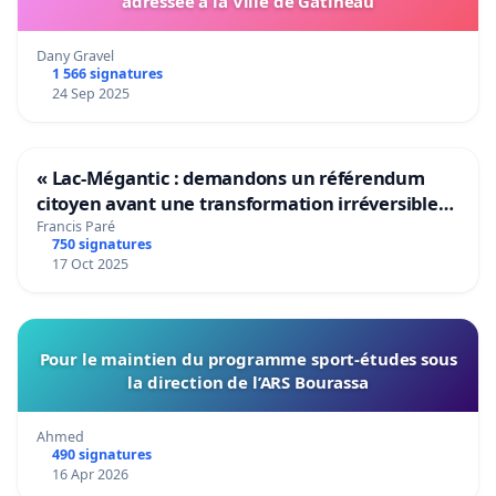
adressée à la Ville de Gatineau
Dany Gravel
1 566 signatures
24 Sep 2025
« Lac-Mégantic : demandons un référendum
citoyen avant une transformation irréversible
de notre territoire »
Francis Paré
750 signatures
17 Oct 2025
Pour le maintien du programme sport-études sous
la direction de l’ARS Bourassa
Ahmed
490 signatures
16 Apr 2026