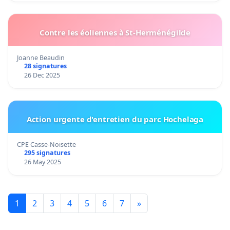
Contre les éoliennes à St-Herménégilde
Joanne Beaudin
28 signatures
26 Dec 2025
Action urgente d'entretien du parc Hochelaga
CPE Casse-Noisette
295 signatures
26 May 2025
1
2
3
4
5
6
7
»