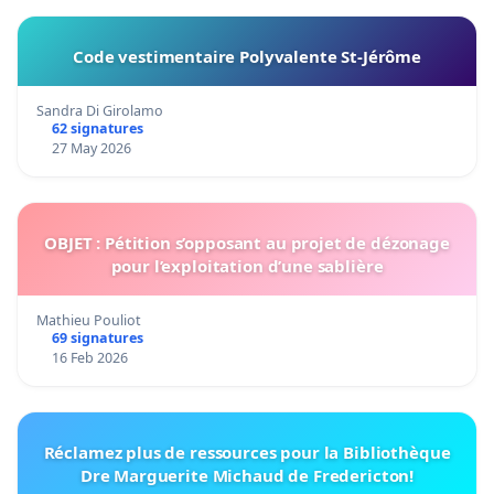
Code vestimentaire Polyvalente St-Jérôme
Sandra Di Girolamo
62 signatures
27 May 2026
OBJET : Pétition s’opposant au projet de dézonage
pour l’exploitation d’une sablière
Mathieu Pouliot
69 signatures
16 Feb 2026
Réclamez plus de ressources pour la Bibliothèque
Dre Marguerite Michaud de Fredericton!