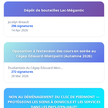
Dépôt de bouteilles Lac-Mégantic
Jocelyn Breault
296 signatures
14 Apr 2026
Opposition à l’extension des cours en soirée au
Cégep Édouard-Montpetit (Automne 2026)
Étudiant(e)s du Cégep Édouard-Mon…
272 signatures
28 Mar 2026
NON AU DÉMÉNAGEMENT DU CLSC DE PIEDMONT —
PROTÉGEONS LES SOINS À DOMICILE ET LES SERVICES
DANS LES PAYS-D’EN-HAUT!