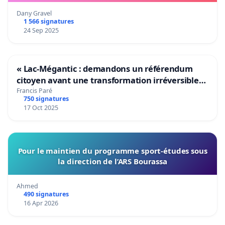
Dany Gravel
1 566 signatures
24 Sep 2025
« Lac-Mégantic : demandons un référendum
citoyen avant une transformation irréversible
de notre territoire »
Francis Paré
750 signatures
17 Oct 2025
Pour le maintien du programme sport-études sous
la direction de l’ARS Bourassa
Ahmed
490 signatures
16 Apr 2026