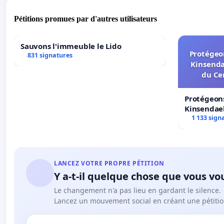
Pétitions promues par d'autres utilisateurs
Sauvons l'immeuble le Lido
Protégeon
831 signatures
Kinsenda
du Ce
Protégeons
Kinsendael
Centre spo
1 133 sign
LANCEZ VOTRE PROPRE PÉTITION
Y a-t-il quelque chose que vous vo
Le changement n'a pas lieu en gardant le silence.
Lancez un mouvement social en créant une pétitio