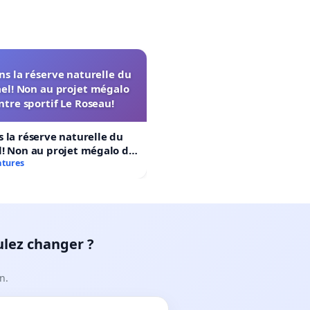
s la réserve naturelle du
el! Non au projet mégalo
ntre sportif Le Roseau!
 la réserve naturelle du
! Non au projet mégalo du
rtif Le Roseau!
atures
ulez changer ?
n.