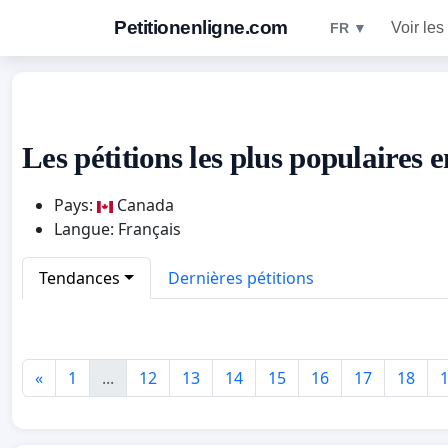
Petitionenligne.com
Voir les
FR ▼
Les pétitions les plus populaires
Pays:
Canada
Langue: Français
Tendances
Dernières pétitions
«
1
...
12
13
14
15
16
17
18