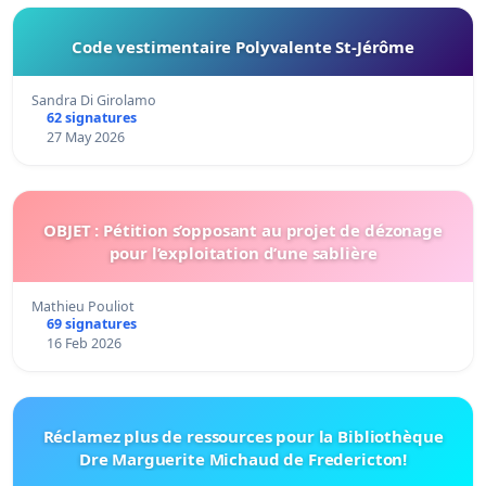
Code vestimentaire Polyvalente St-Jérôme
Sandra Di Girolamo
62 signatures
27 May 2026
OBJET : Pétition s’opposant au projet de dézonage
pour l’exploitation d’une sablière
Mathieu Pouliot
69 signatures
16 Feb 2026
Réclamez plus de ressources pour la Bibliothèque
Dre Marguerite Michaud de Fredericton!