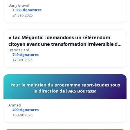
Dany Gravel
1 566 signatures
24 Sep 2025
« Lac-Mégantic : demandons un référendum
citoyen avant une transformation irréversible de
notre territoire »
Francis Paré
749 signatures
17 Oct 2025
Pour le maintien du programme sport-études sous
la direction de l’ARS Bourassa
Ahmed
490 signatures
16 Apr 2026