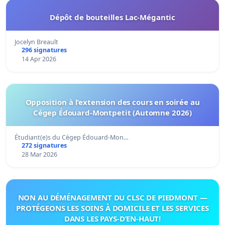
Dépôt de bouteilles Lac-Mégantic
Jocelyn Breault
296 signatures
14 Apr 2026
Opposition à l’extension des cours en soirée au
Cégep Édouard-Montpetit (Automne 2026)
Étudiant(e)s du Cégep Édouard-Mon…
272 signatures
28 Mar 2026
NON AU DÉMÉNAGEMENT DU CLSC DE PIEDMONT —
PROTÉGEONS LES SOINS À DOMICILE ET LES SERVICES
DANS LES PAYS-D’EN-HAUT!