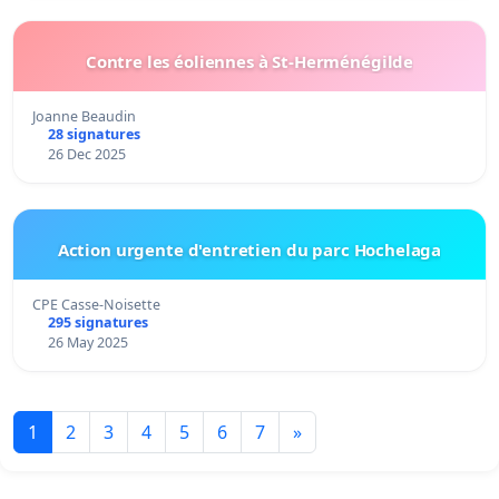
Contre les éoliennes à St-Herménégilde
Joanne Beaudin
28 signatures
26 Dec 2025
Action urgente d'entretien du parc Hochelaga
CPE Casse-Noisette
295 signatures
26 May 2025
1
2
3
4
5
6
7
»