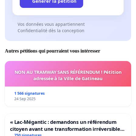
Générer la pétition
Vos données vous appartiennent
Confidentialité dès la conception
Autres pétitions qui pourraient vous intéresser
NON AU TRAMWAY SANS RÉFÉRENDUM ! Pétition
adressée à la Ville de Gatineau
1 566 signatures
24 Sep 2025
« Lac-Mégantic : demandons un référendum
citoyen avant une transformation irréversible
de notre territoire »
750 signatures