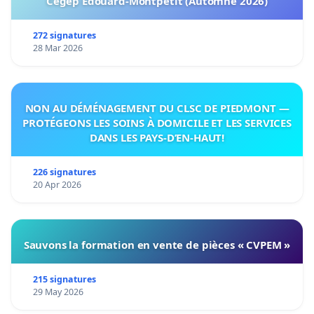
Cégep Édouard-Montpetit (Automne 2026)
272 signatures
28 Mar 2026
NON AU DÉMÉNAGEMENT DU CLSC DE PIEDMONT —
PROTÉGEONS LES SOINS À DOMICILE ET LES SERVICES
DANS LES PAYS-D’EN-HAUT!
226 signatures
20 Apr 2026
Sauvons la formation en vente de pièces « CVPEM »
215 signatures
29 May 2026