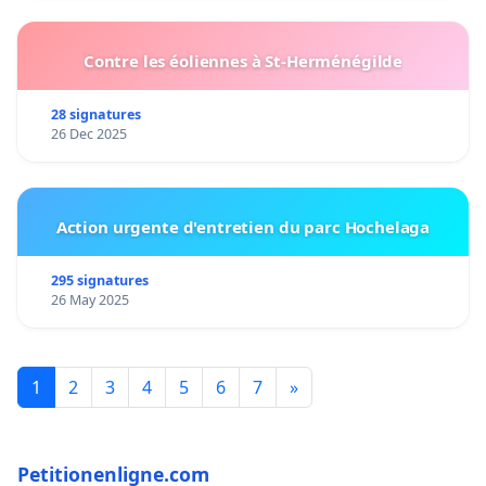
Contre les éoliennes à St-Herménégilde
28 signatures
26 Dec 2025
Action urgente d'entretien du parc Hochelaga
295 signatures
26 May 2025
1
2
3
4
5
6
7
»
Petitionenligne.com