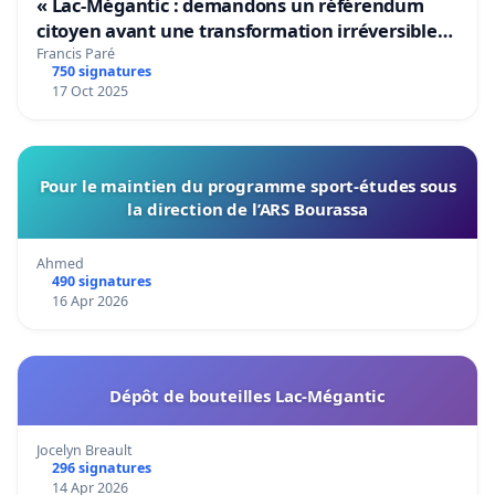
« Lac-Mégantic : demandons un référendum
citoyen avant une transformation irréversible
de notre territoire »
Francis Paré
750 signatures
17 Oct 2025
Pour le maintien du programme sport-études sous
la direction de l’ARS Bourassa
Ahmed
490 signatures
16 Apr 2026
Dépôt de bouteilles Lac-Mégantic
Jocelyn Breault
296 signatures
14 Apr 2026