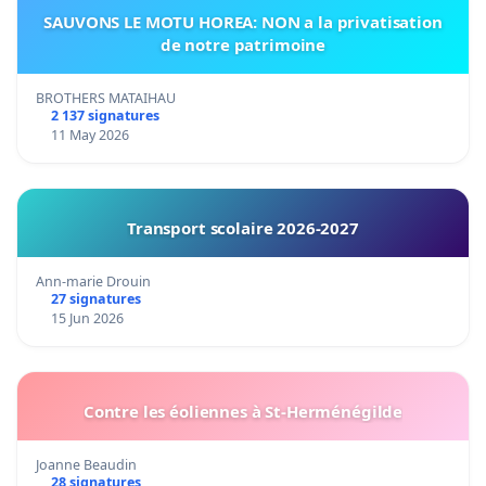
SAUVONS LE MOTU HOREA: NON a la privatisation
de notre patrimoine
BROTHERS MATAIHAU
2 137 signatures
11 May 2026
Transport scolaire 2026-2027
Ann-marie Drouin
27 signatures
15 Jun 2026
Contre les éoliennes à St-Herménégilde
Joanne Beaudin
28 signatures