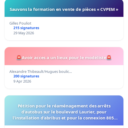
Sauvons la formation en vente de pièces « CVPEM »
Gilles Pouliot
215 signatures
29 May 2026
🚨Avoir acces a un lieux pour le modéliste🚨
Alexandre Thibeault/Hugues boulic…
200 signatures
9 Apr 2026
Pétition pour le réaménagement des arrêts
d’autobus sur le boulevard Laurier, pour
l’installation d’abribus et pour la connexion 805-
802 à établir