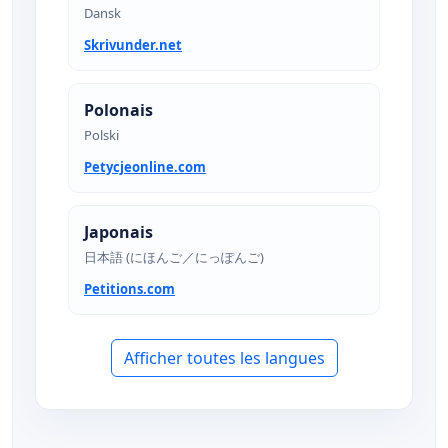
Dansk
Skrivunder.net
Polonais
Polski
Petycjeonline.com
Japonais
日本語 (にほんご／にっぽんご)
Petitions.com
Afficher toutes les langues