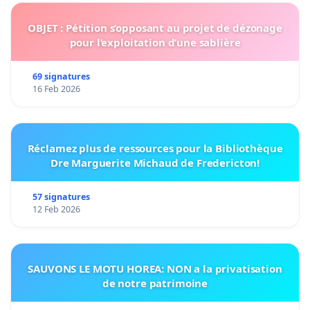
OBJET : Pétition s’opposant au projet de dézonage
pour l’exploitation d’une sablière
69 signatures
16 Feb 2026
Réclamez plus de ressources pour la Bibliothèque
Dre Marguerite Michaud de Fredericton!
57 signatures
12 Feb 2026
SAUVONS LE MOTU HOREA: NON a la privatisation
de notre patrimoine