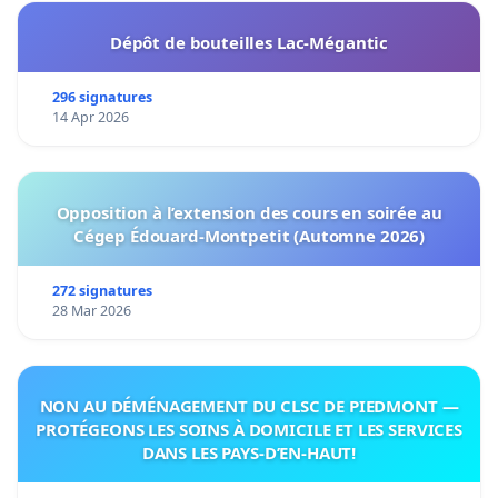
Dépôt de bouteilles Lac-Mégantic
296 signatures
14 Apr 2026
Opposition à l’extension des cours en soirée au
Cégep Édouard-Montpetit (Automne 2026)
272 signatures
28 Mar 2026
NON AU DÉMÉNAGEMENT DU CLSC DE PIEDMONT —
PROTÉGEONS LES SOINS À DOMICILE ET LES SERVICES
DANS LES PAYS-D’EN-HAUT!