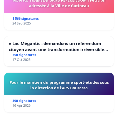
adressée à la Ville de Gatineau
1 566 signatures
24 Sep 2025
« Lac-Mégantic : demandons un référendum
citoyen avant une transformation irréversible
de notre territoire »
750 signatures
17 Oct 2025
Pour le maintien du programme sport-études sous
la direction de l’ARS Bourassa
490 signatures
16 Apr 2026