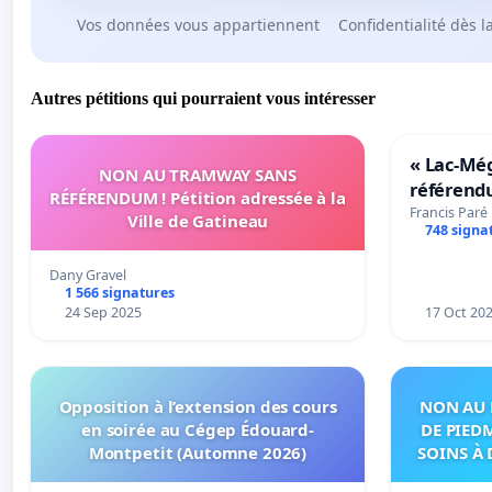
Vos données vous appartiennent
Confidentialité dès l
Autres pétitions qui pourraient vous intéresser
« Lac-Mé
NON AU TRAMWAY SANS
référend
RÉFÉRENDUM ! Pétition adressée à la
transform
Francis Paré
Ville de Gatineau
748 signa
notre terr
Dany Gravel
1 566 signatures
24 Sep 2025
17 Oct 20
Opposition à l’extension des cours
NON AU 
en soirée au Cégep Édouard-
DE PIED
Montpetit (Automne 2026)
SOINS À 
DANS