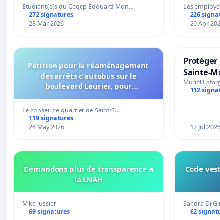
Étudiant(e)s du Cégep Édouard-Mon…
Les employé
272 signatures
226 signa
28 Mar 2026
20 Apr 20
Protéger 
Pétition pour le réaménagement
Sainte-Ma
des arrêts d’autobus sur le
Muriel Lafar
boulevard Laurier, pour
112 signa
l’installation d’abribus et pour la
connexion 805-802 à établir
Le conseil de quartier de Saint-S…
119 signatures
24 May 2026
17 Jul 202
Demandons plus de transparence a
Code vest
la LNAH
Mike lussier
Sandra Di G
69 signatures
62 signat