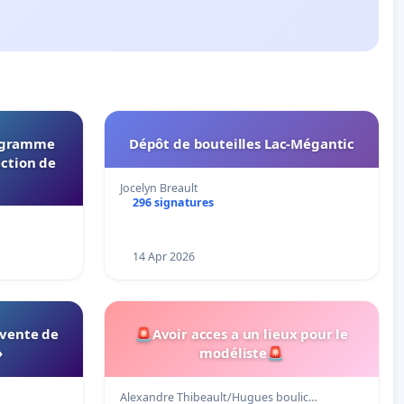
rogramme
Dépôt de bouteilles Lac-Mégantic
ection de
Jocelyn Breault
296 signatures
14 Apr 2026
 vente de
🚨Avoir acces a un lieux pour le
»
modéliste🚨
Alexandre Thibeault/Hugues boulic…