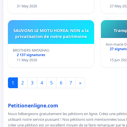
31 May 2026
27 May 20
SAUVONS LE MOTU HOREA: NON a la
Transp
privatisation de notre patrimoine
Ann-marie D
27 signat
BROTHERS MATAIHAU
2 137 signatures
11 May 2026
15 Jun 202
1
2
3
4
5
6
7
»
Petitionenligne.com
Nous hébergeons gratuitement les pétitions en ligne. Créez une pétitio
utilisant notre service puissant ! Nos pétitions sont mentionnées tous l
créer une pétition est un excellent moyen de se faire remarquer par le p