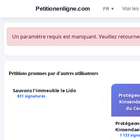
Petitionenligne.com
Voir les
FR ▼
Un paramètre requis est manquant. Veuillez retourner à
Pétitions promues par d'autres utilisateurs
Sauvons l'immeuble le Lido
Protégeon
831 signatures
Kinsenda
du Ce
Protégeons
Kinsendael
Centre spo
1 133 sign