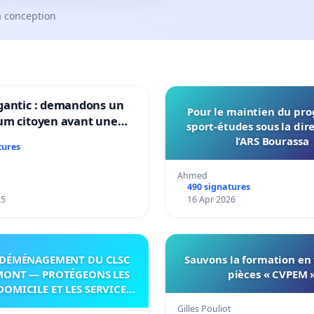
a conception
gantic : demandons un
Pour le maintien du p
um citoyen avant une
sport-études sous la dir
ation irréversible de
l’ARS Bourassa
tures
itoire »
Ahmed
490 signatures
25
16 Apr 2026
DÉMÉNAGEMENT DU CLSC
Sauvons la formation en
MONT — PROTÉGEONS LES
pièces « CVPEM 
DOMICILE ET LES SERVICES
 LES PAYS-D’EN-HAUT!
Gilles Pouliot