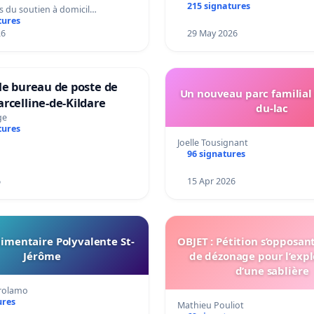
215 signatures
s du soutien à domicil…
tures
26
29 May 2026
le bureau de poste de
Un nouveau parc familial
rcelline-de-Kildare
du-lac
ge
tures
Joelle Tousignant
96 signatures
6
15 Apr 2026
imentaire Polyvalente St-
OBJET : Pétition s’opposan
Jérôme
de dézonage pour l’expl
d’une sablière
irolamo
ures
Mathieu Pouliot