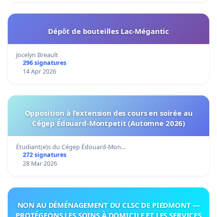
Dépôt de bouteilles Lac-Mégantic
Jocelyn Breault
296 signatures
14 Apr 2026
Opposition à l’extension des cours en soirée au
Cégep Édouard-Montpetit (Automne 2026)
Étudiant(e)s du Cégep Édouard-Mon…
272 signatures
28 Mar 2026
NON AU DÉMÉNAGEMENT DU CLSC DE PIEDMONT —
PROTÉGEONS LES SOINS À DOMICILE ET LES SERVICES