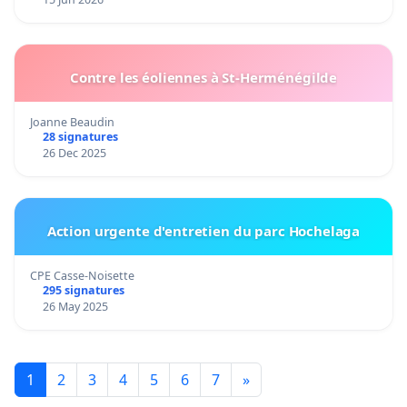
Contre les éoliennes à St-Herménégilde
Joanne Beaudin
28 signatures
26 Dec 2025
Action urgente d'entretien du parc Hochelaga
CPE Casse-Noisette
295 signatures
26 May 2025
1
2
3
4
5
6
7
»