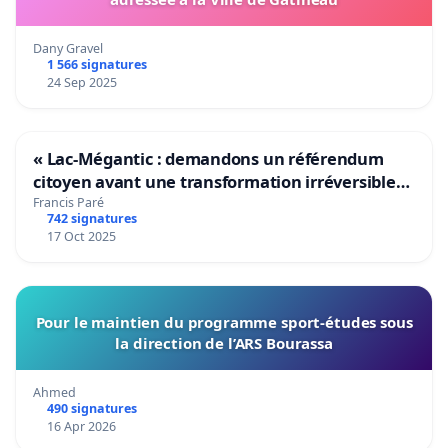
Dany Gravel
1 566 signatures
24 Sep 2025
« Lac-Mégantic : demandons un référendum
citoyen avant une transformation irréversible
de notre territoire »
Francis Paré
742 signatures
17 Oct 2025
Pour le maintien du programme sport-études sous
la direction de l’ARS Bourassa
Ahmed
490 signatures
16 Apr 2026