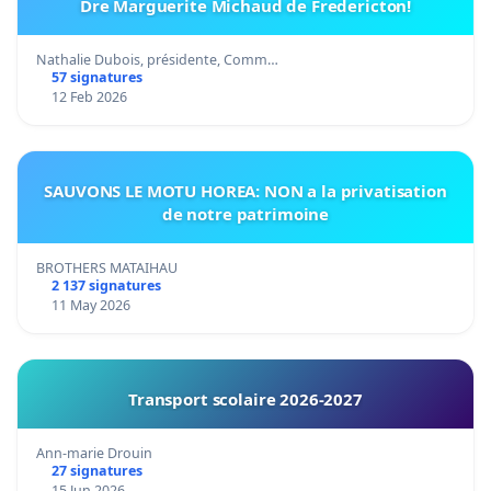
Dre Marguerite Michaud de Fredericton!
Nathalie Dubois, présidente, Comm…
57 signatures
12 Feb 2026
SAUVONS LE MOTU HOREA: NON a la privatisation
de notre patrimoine
BROTHERS MATAIHAU
2 137 signatures
11 May 2026
Transport scolaire 2026-2027
Ann-marie Drouin
27 signatures
15 Jun 2026