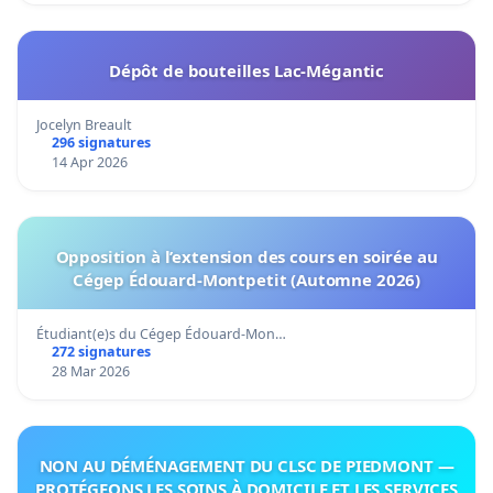
Dépôt de bouteilles Lac-Mégantic
Jocelyn Breault
296 signatures
14 Apr 2026
Opposition à l’extension des cours en soirée au
Cégep Édouard-Montpetit (Automne 2026)
Étudiant(e)s du Cégep Édouard-Mon…
272 signatures
28 Mar 2026
NON AU DÉMÉNAGEMENT DU CLSC DE PIEDMONT —
PROTÉGEONS LES SOINS À DOMICILE ET LES SERVICES