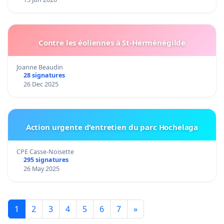
Contre les éoliennes à St-Herménégilde
Joanne Beaudin
28 signatures
26 Dec 2025
Action urgente d'entretien du parc Hochelaga
CPE Casse-Noisette
295 signatures
26 May 2025
1
2
3
4
5
6
7
»