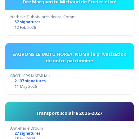
Dre Marguerite Michaud de Fredericton!
Nathalie Dubois, présidente, Comm…
57 signatures
12 Feb 2026
SAUVONS LE MOTU HOREA: NON a la privatisation
de notre patrimoine
BROTHERS MATAIHAU
2 137 signatures
11 May 2026
Transport scolaire 2026-2027
Ann-marie Drouin
27 signatures
15 Jun 2026