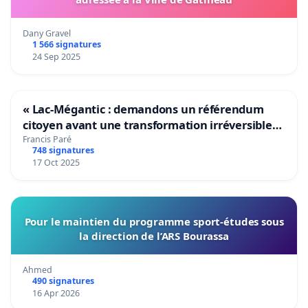
Dany Gravel
1 566 signatures
24 Sep 2025
« Lac-Mégantic : demandons un référendum
citoyen avant une transformation irréversible
de notre territoire »
Francis Paré
748 signatures
17 Oct 2025
Pour le maintien du programme sport-études sous
la direction de l’ARS Bourassa
Ahmed
490 signatures
16 Apr 2026