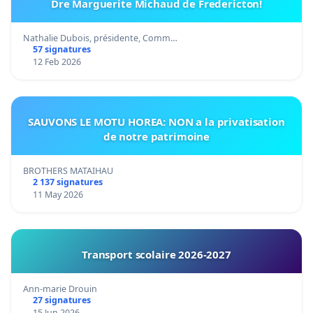
Dre Marguerite Michaud de Fredericton!
Nathalie Dubois, présidente, Comm…
57 signatures
12 Feb 2026
SAUVONS LE MOTU HOREA: NON a la privatisation
de notre patrimoine
BROTHERS MATAIHAU
2 137 signatures
11 May 2026
Transport scolaire 2026-2027
Ann-marie Drouin
27 signatures
15 Jun 2026