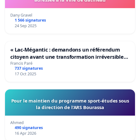
Dany Gravel
1 566 signatures
24 Sep 2025
« Lac-Mégantic : demandons un référendum
citoyen avant une transformation irréversible
de notre territoire »
Francis Paré
737 signatures
17 Oct 2025
Pour le maintien du programme sport-études sous
la direction de l’ARS Bourassa
Ahmed
490 signatures
16 Apr 2026