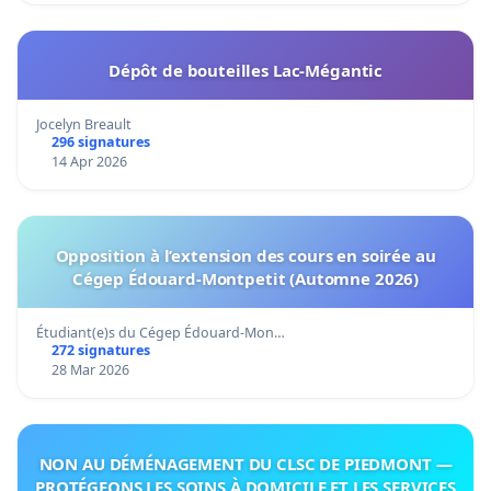
Dépôt de bouteilles Lac-Mégantic
Jocelyn Breault
296 signatures
14 Apr 2026
Opposition à l’extension des cours en soirée au
Cégep Édouard-Montpetit (Automne 2026)
Étudiant(e)s du Cégep Édouard-Mon…
272 signatures
28 Mar 2026
NON AU DÉMÉNAGEMENT DU CLSC DE PIEDMONT —
PROTÉGEONS LES SOINS À DOMICILE ET LES SERVICES