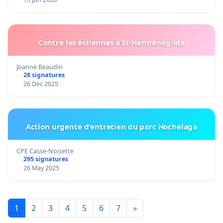
Contre les éoliennes à St-Herménégilde
Joanne Beaudin
28 signatures
26 Dec 2025
Action urgente d'entretien du parc Hochelaga
CPE Casse-Noisette
295 signatures
26 May 2025
1
2
3
4
5
6
7
»