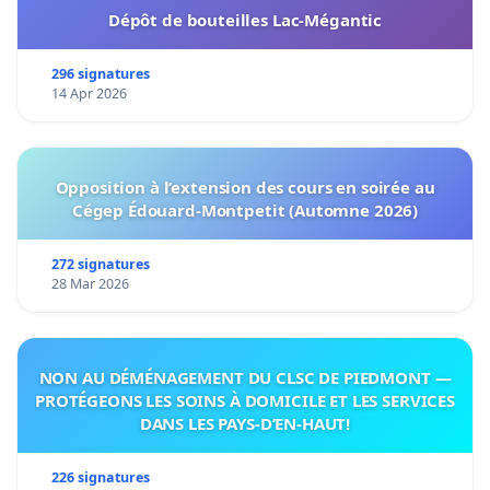
Dépôt de bouteilles Lac-Mégantic
296 signatures
14 Apr 2026
Opposition à l’extension des cours en soirée au
Cégep Édouard-Montpetit (Automne 2026)
272 signatures
28 Mar 2026
NON AU DÉMÉNAGEMENT DU CLSC DE PIEDMONT —
PROTÉGEONS LES SOINS À DOMICILE ET LES SERVICES
DANS LES PAYS-D’EN-HAUT!
226 signatures