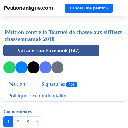
Petitionenligne.com
Lancer une pétition
Pétition contre le Tournoi de chasse aux siffleux
chasseomaniak 2018
Partager sur Facebook (147)
Pétition
Signatures
403
Politique de confidentialité
Commentaires
1
2
3
»