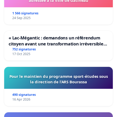
adressée à la Ville de Gatineau
1 566 signatures
24 Sep 2025
« Lac-Mégantic : demandons un référendum
citoyen avant une transformation irréversible
de notre territoire »
752 signatures
17 Oct 2025
Pour le maintien du programme sport-études sous
la direction de l’ARS Bourassa
490 signatures
16 Apr 2026