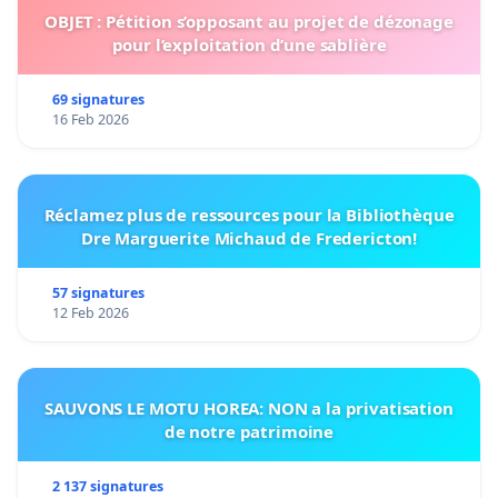
OBJET : Pétition s’opposant au projet de dézonage
pour l’exploitation d’une sablière
69 signatures
16 Feb 2026
Réclamez plus de ressources pour la Bibliothèque
Dre Marguerite Michaud de Fredericton!
57 signatures
12 Feb 2026
SAUVONS LE MOTU HOREA: NON a la privatisation
de notre patrimoine
2 137 signatures