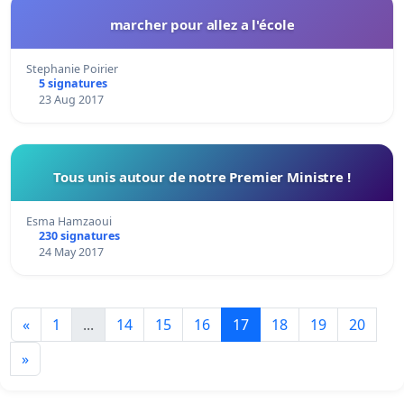
marcher pour allez a l'école
Stephanie Poirier
5 signatures
23 Aug 2017
Tous unis autour de notre Premier Ministre !
Esma Hamzaoui
230 signatures
24 May 2017
«
1
...
14
15
16
17
18
19
20
»