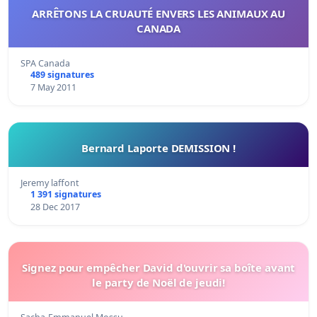
ARRÊTONS LA CRUAUTÉ ENVERS LES ANIMAUX AU
CANADA
SPA Canada
489 signatures
7 May 2011
Bernard Laporte DEMISSION !
Jeremy laffont
1 391 signatures
28 Dec 2017
Signez pour empêcher David d'ouvrir sa boîte avant
le party de Noël de jeudi!