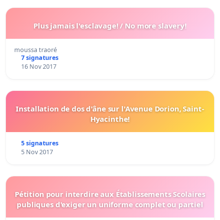
Plus jamais l'esclavage! / No more slavery!
moussa traoré
7 signatures
16 Nov 2017
Installation de dos d'âne sur l'Avenue Dorion, Saint-
Hyacinthe!
5 signatures
5 Nov 2017
Pétition pour interdire aux Établissements Scolaires
publiques d'exiger un uniforme complet ou partiel