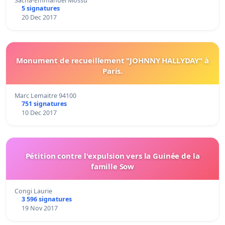
Sacha-Emmanuel Mossu
5 signatures
20 Dec 2017
Monument de recueillement "JOHNNY HALLYDAY" à
Paris.
Marc Lemaitre 94100
751 signatures
10 Dec 2017
Pétition contre l'expulsion vers la Guinée de la
famille Sow
Congi Laurie
3 596 signatures
19 Nov 2017