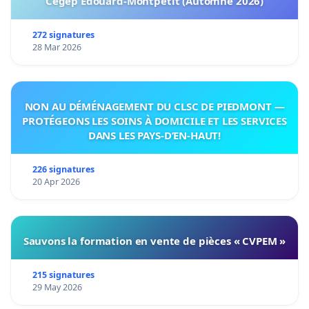
Cégep Édouard-Montpetit (Automne 2026)
272 signatures
28 Mar 2026
NON AU DÉMÉNAGEMENT DU CLSC DE PIEDMONT —
PROTÉGEONS LES SOINS À DOMICILE ET LES SERVICES
DANS LES PAYS-D’EN-HAUT!
226 signatures
20 Apr 2026
Sauvons la formation en vente de pièces « CVPEM »
215 signatures
29 May 2026