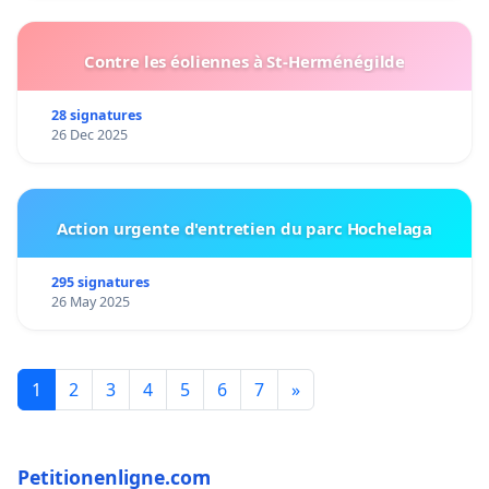
Contre les éoliennes à St-Herménégilde
28 signatures
26 Dec 2025
Action urgente d'entretien du parc Hochelaga
295 signatures
26 May 2025
1
2
3
4
5
6
7
»
Petitionenligne.com