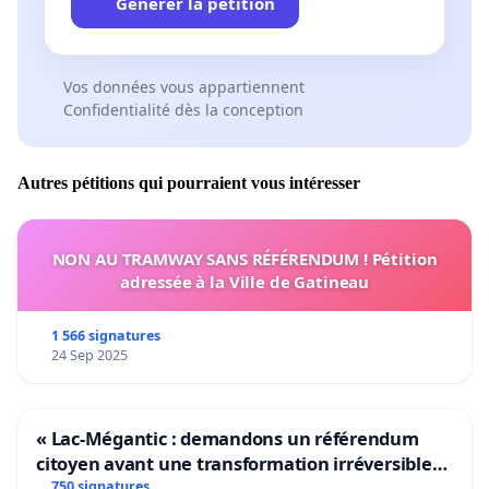
Générer la pétition
Vos données vous appartiennent
Confidentialité dès la conception
Autres pétitions qui pourraient vous intéresser
NON AU TRAMWAY SANS RÉFÉRENDUM ! Pétition
adressée à la Ville de Gatineau
1 566 signatures
24 Sep 2025
« Lac-Mégantic : demandons un référendum
citoyen avant une transformation irréversible
de notre territoire »
750 signatures