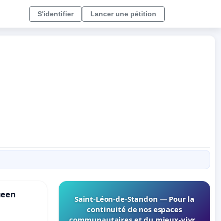
S'identifier
Lancer une pétition
ueen
Saint-Léon-de-Standon — Pour la
continuité de nos espaces
communautaires et du mieux-vivre