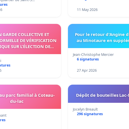
tures
26
11 May 2026
N GARDE COLLECTIVE ET
Pour le retour d'Angine d
ORMELLE DE VÉRIFICATION
au Minotaure en supplé
QUE SUR L’ÉLECTION DE
LÉON XIV
Jean-Christophe Mercier
6 signatures
i
atures
6
27 Apr 2026
u parc familial à Coteau-
Dépôt de bouteilles Lac
du-lac
Jocelyn Breault
296 signatures
nant
res