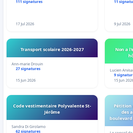
111 signatures
11 signatu
17 Jul 2026
9 Jul 2026
Transport scolaire 2026-2027
Non a l
hô
Ann-marie Drouin
27 signatures
Lucien Arvisa
9 signatur
15 Jun 2026
15 Jun 202
Code vestimentaire Polyvalente St-
Pétitio
Jérôme
des a
boulevard 
d’abribus
Sandra Di Girolamo
62 signatures
Le conseil de