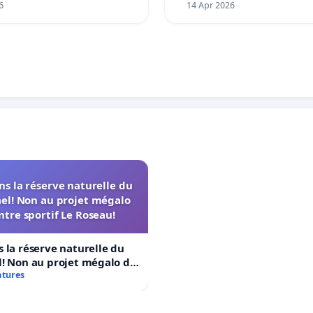
6
14 Apr 2026
s la réserve naturelle du
el! Non au projet mégalo
ntre sportif Le Roseau!
 la réserve naturelle du
! Non au projet mégalo du
rtif Le Roseau!
atures