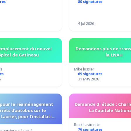
res
80 signatures
4 Jul 2026
'emplacement du nouvel
Demandons plus de trans
pital de Gatineau
la LNAH
is
Mike lussier
es
69 signatures
6
31 May 2026
n pour le réaménagement
Demande d' étude : Charl
rrêts d’autobus sur le
La Capitale Nationa
Laurier, pour l’installation
 et pour la connexion 805-
Rock Laviolette
802 à établir
76 signatures
 quartier de Saint-S…