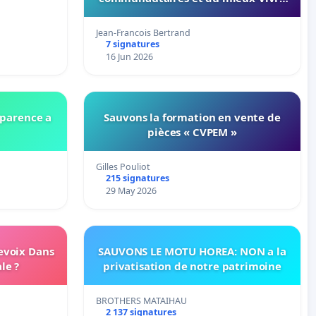
ensemble
Jean-Francois Bertrand
7 signatures
16 Jun 2026
parence a
Sauvons la formation en vente de
pièces « CVPEM »
Gilles Pouliot
215 signatures
29 May 2026
evoix Dans
SAUVONS LE MOTU HOREA: NON a la
le ?
privatisation de notre patrimoine
BROTHERS MATAIHAU
2 137 signatures