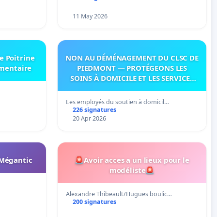
11 May 2026
e Poitrine
NON AU DÉMÉNAGEMENT DU CLSC DE
mentaire
PIEDMONT — PROTÉGEONS LES
SOINS À DOMICILE ET LES SERVICES
DANS LES PAYS-D’EN-HAUT!
Les employés du soutien à domicil…
226 signatures
20 Apr 2026
-Mégantic
🚨Avoir acces a un lieux pour le
modéliste🚨
Alexandre Thibeault/Hugues boulic…
200 signatures