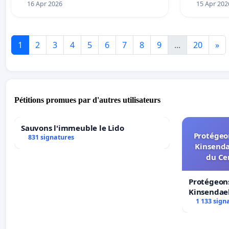
16 Apr 2026
15 Apr 202
1
2
3
4
5
6
7
8
9
...
20
»
Pétitions promues par d'autres utilisateurs
Sauvons l'immeuble le Lido
Protégeon
831 signatures
Kinsenda
du Ce
Protégeons
Kinsendael
Centre spo
1 133 sign