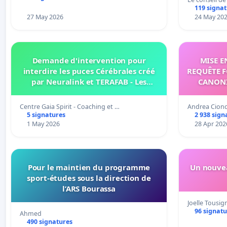
119 signa
27 May 2026
24 May 20
Demande d'intervention pour
MISE E
interdire les puces Cérébrales créé
REQUÊTE F
par Neuralink et TERAFAB - Les
CANONI
responsable sont le Militaire et le
Black Project..donc la famille Musk
Centre Gaia Spirit - Coaching et …
Andrea Cionc
5 signatures
2 938 sign
1 May 2026
28 Apr 202
Pour le maintien du programme
Un nouvea
sport-études sous la direction de
l’ARS Bourassa
Joelle Tousig
96 signatu
Ahmed
490 signatures