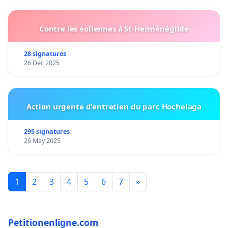
Contre les éoliennes à St-Herménégilde
28 signatures
26 Dec 2025
Action urgente d'entretien du parc Hochelaga
295 signatures
26 May 2025
1
2
3
4
5
6
7
»
Petitionenligne.com