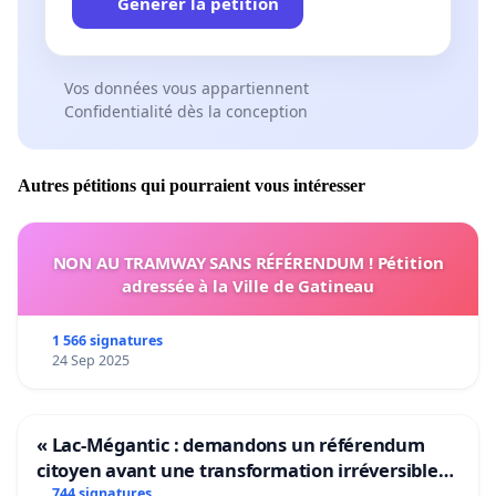
Générer la pétition
Vos données vous appartiennent
Confidentialité dès la conception
Autres pétitions qui pourraient vous intéresser
NON AU TRAMWAY SANS RÉFÉRENDUM ! Pétition
adressée à la Ville de Gatineau
1 566 signatures
24 Sep 2025
« Lac-Mégantic : demandons un référendum
citoyen avant une transformation irréversible
de notre territoire »
744 signatures