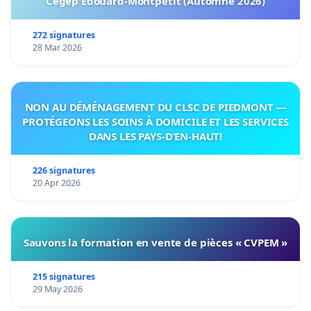
Cégep Édouard-Montpetit (Automne 2026)
272 signatures
28 Mar 2026
NON AU DÉMÉNAGEMENT DU CLSC DE PIEDMONT —
PROTÉGEONS LES SOINS À DOMICILE ET LES SERVICES
DANS LES PAYS-D’EN-HAUT!
226 signatures
20 Apr 2026
Sauvons la formation en vente de pièces « CVPEM »
215 signatures
29 May 2026