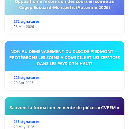
Opposition à l’extension des cours en soirée au
Cégep Édouard-Montpetit (Automne 2026)
272 signatures
28 Mar 2026
NON AU DÉMÉNAGEMENT DU CLSC DE PIEDMONT —
PROTÉGEONS LES SOINS À DOMICILE ET LES SERVICES
DANS LES PAYS-D’EN-HAUT!
226 signatures
20 Apr 2026
Sauvons la formation en vente de pièces « CVPEM »
215 signatures
29 May 2026