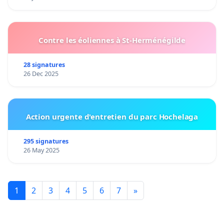
Contre les éoliennes à St-Herménégilde
28 signatures
26 Dec 2025
Action urgente d'entretien du parc Hochelaga
295 signatures
26 May 2025
1
2
3
4
5
6
7
»