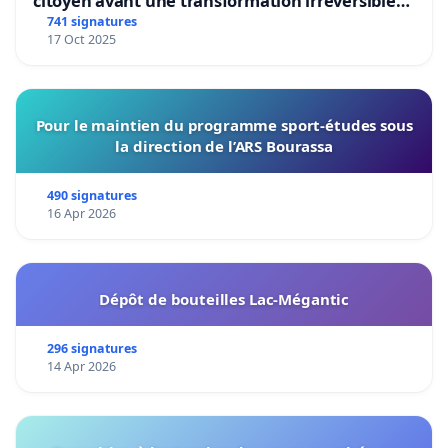
citoyen avant une transformation irréversible
de notre territoire »
741 signatures
17 Oct 2025
Pour le maintien du programme sport-études sous
la direction de l’ARS Bourassa
490 signatures
16 Apr 2026
Dépôt de bouteilles Lac-Mégantic
296 signatures
14 Apr 2026