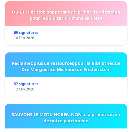
OBJET : Pétition s’opposant au projet de dézonage
pour l’exploitation d’une sablière
69 signatures
16 Feb 2026
Réclamez plus de ressources pour la Bibliothèque
Dre Marguerite Michaud de Fredericton!
57 signatures
12 Feb 2026
SAUVONS LE MOTU HOREA: NON a la privatisation
de notre patrimoine