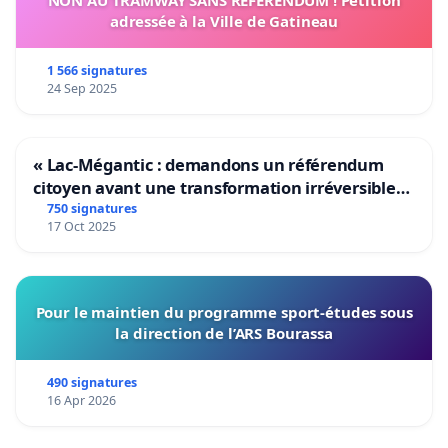
adressée à la Ville de Gatineau
1 566 signatures
24 Sep 2025
« Lac-Mégantic : demandons un référendum
citoyen avant une transformation irréversible
de notre territoire »
750 signatures
17 Oct 2025
Pour le maintien du programme sport-études sous
la direction de l’ARS Bourassa
490 signatures
16 Apr 2026