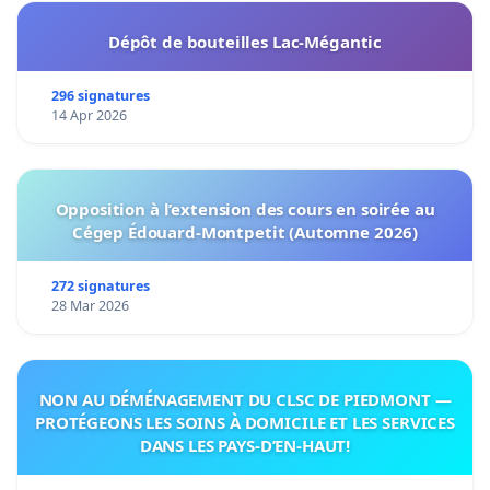
Dépôt de bouteilles Lac-Mégantic
296 signatures
14 Apr 2026
Opposition à l’extension des cours en soirée au
Cégep Édouard-Montpetit (Automne 2026)
272 signatures
28 Mar 2026
NON AU DÉMÉNAGEMENT DU CLSC DE PIEDMONT —
PROTÉGEONS LES SOINS À DOMICILE ET LES SERVICES
DANS LES PAYS-D’EN-HAUT!