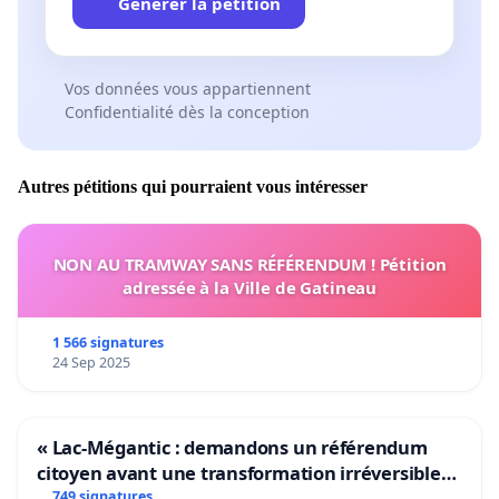
Générer la pétition
Vos données vous appartiennent
Confidentialité dès la conception
Autres pétitions qui pourraient vous intéresser
NON AU TRAMWAY SANS RÉFÉRENDUM ! Pétition
adressée à la Ville de Gatineau
1 566 signatures
24 Sep 2025
« Lac-Mégantic : demandons un référendum
citoyen avant une transformation irréversible
de notre territoire »
749 signatures