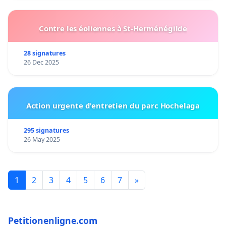
Contre les éoliennes à St-Herménégilde
28 signatures
26 Dec 2025
Action urgente d'entretien du parc Hochelaga
295 signatures
26 May 2025
1
2
3
4
5
6
7
»
Petitionenligne.com