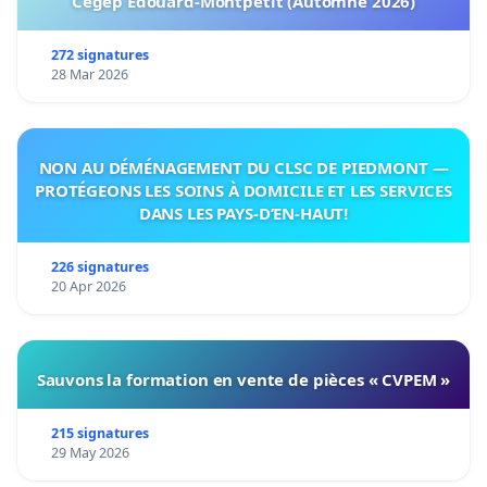
Cégep Édouard-Montpetit (Automne 2026)
272 signatures
28 Mar 2026
NON AU DÉMÉNAGEMENT DU CLSC DE PIEDMONT —
PROTÉGEONS LES SOINS À DOMICILE ET LES SERVICES
DANS LES PAYS-D’EN-HAUT!
226 signatures
20 Apr 2026
Sauvons la formation en vente de pièces « CVPEM »
215 signatures
29 May 2026