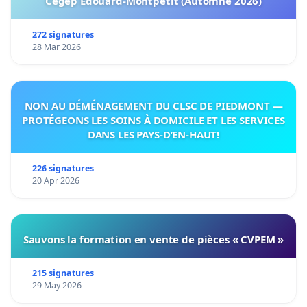
Cégep Édouard-Montpetit (Automne 2026)
272 signatures
28 Mar 2026
NON AU DÉMÉNAGEMENT DU CLSC DE PIEDMONT —
PROTÉGEONS LES SOINS À DOMICILE ET LES SERVICES
DANS LES PAYS-D’EN-HAUT!
226 signatures
20 Apr 2026
Sauvons la formation en vente de pièces « CVPEM »
215 signatures
29 May 2026