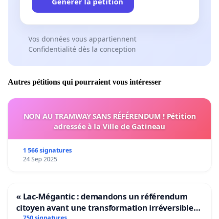
Générer la pétition
Vos données vous appartiennent
Confidentialité dès la conception
Autres pétitions qui pourraient vous intéresser
NON AU TRAMWAY SANS RÉFÉRENDUM ! Pétition
adressée à la Ville de Gatineau
1 566 signatures
24 Sep 2025
« Lac-Mégantic : demandons un référendum
citoyen avant une transformation irréversible
de notre territoire »
750 signatures