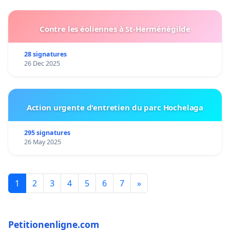
Contre les éoliennes à St-Herménégilde
28 signatures
26 Dec 2025
Action urgente d'entretien du parc Hochelaga
295 signatures
26 May 2025
1
2
3
4
5
6
7
»
Petitionenligne.com