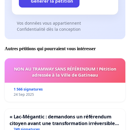
Générer la pétition
Vos données vous appartiennent
Confidentialité dès la conception
Autres pétitions qui pourraient vous intéresser
NON AU TRAMWAY SANS RÉFÉRENDUM ! Pétition
adressée à la Ville de Gatineau
1 566 signatures
24 Sep 2025
« Lac-Mégantic : demandons un référendum
citoyen avant une transformation irréversible
de notre territoire »
749 signatures