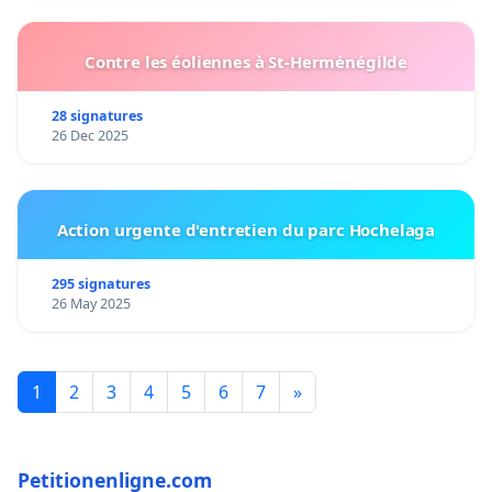
Contre les éoliennes à St-Herménégilde
28 signatures
26 Dec 2025
Action urgente d'entretien du parc Hochelaga
295 signatures
26 May 2025
1
2
3
4
5
6
7
»
Petitionenligne.com