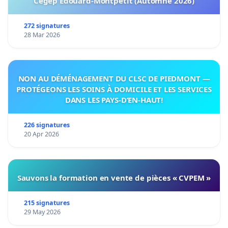
Cégep Édouard-Montpetit (Automne 2026)
272 signatures
28 Mar 2026
NON AU DÉMÉNAGEMENT DU CLSC DE PIEDMONT —
PROTÉGEONS LES SOINS À DOMICILE ET LES SERVICES
DANS LES PAYS-D’EN-HAUT!
226 signatures
20 Apr 2026
Sauvons la formation en vente de pièces « CVPEM »
215 signatures
29 May 2026