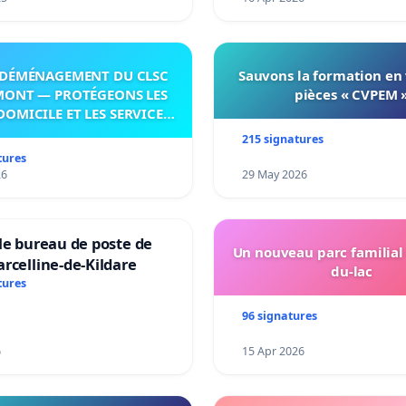
DÉMÉNAGEMENT DU CLSC
Sauvons la formation en
MONT — PROTÉGEONS LES
pièces « CVPEM 
DOMICILE ET LES SERVICES
 LES PAYS-D’EN-HAUT!
215 signatures
tures
26
29 May 2026
le bureau de poste de
Un nouveau parc familial
rcelline-de-Kildare
du-lac
tures
96 signatures
6
15 Apr 2026