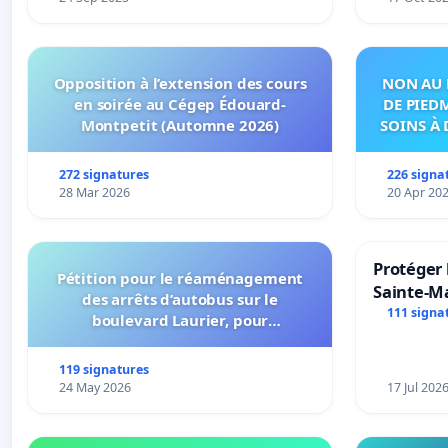
Opposition à l’extension des cours
NON AU 
en soirée au Cégep Édouard-
DE PIED
Montpetit (Automne 2026)
SOINS À 
DANS
272 signatures
226 signa
28 Mar 2026
20 Apr 20
Protéger 
Pétition pour le réaménagement
Sainte-Ma
des arrêts d’autobus sur le
111 signa
boulevard Laurier, pour
l’installation d’abribus et pour la
connexion 805-802 à établir
119 signatures
24 May 2026
17 Jul 202