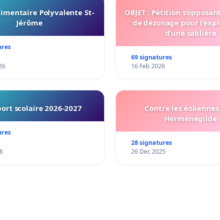
imentaire Polyvalente St-
OBJET : Pétition s’opposan
Jérôme
de dézonage pour l’expl
d’une sablière
ures
69 signatures
26
16 Feb 2026
ort scolaire 2026-2027
Contre les éoliennes 
Herménégilde
ures
28 signatures
6
26 Dec 2025