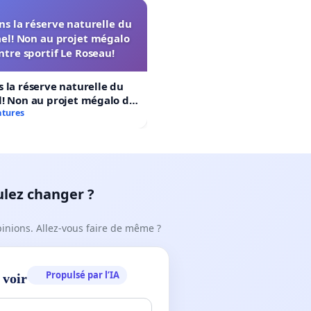
s la réserve naturelle du
el! Non au projet mégalo
ntre sportif Le Roseau!
 la réserve naturelle du
! Non au projet mégalo du
rtif Le Roseau!
atures
ulez changer ?
pinions. Allez-vous faire de même ?
Propulsé par l’IA
 voir