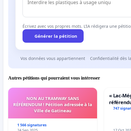
Écrivez avec vos propres mots. L’IA rédigera une pétiti
Générer la pétition
Vos données vous appartiennent
Confidentialité dès l
Autres pétitions qui pourraient vous intéresser
« Lac-Mé
NON AU TRAMWAY SANS
référend
RÉFÉRENDUM ! Pétition adressée à la
transform
747 signa
Ville de Gatineau
notre terr
1 566 signatures
24 Sep 2025
17 Oct 20