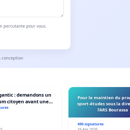
on percutante pour vous.
a conception
gantic : demandons un
Pour le maintien du p
um citoyen avant une
sport-études sous la dir
ation irréversible de
tures
l’ARS Bourassa
itoire »
490 signatures
25
16 Apr 2026