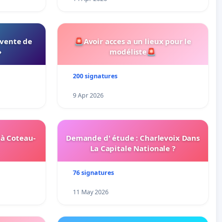
 vente de
🚨Avoir acces a un lieux pour le
»
modéliste🚨
200 signatures
9 Apr 2026
 à Coteau-
Demande d' étude : Charlevoix Dans
La Capitale Nationale ?
76 signatures
11 May 2026