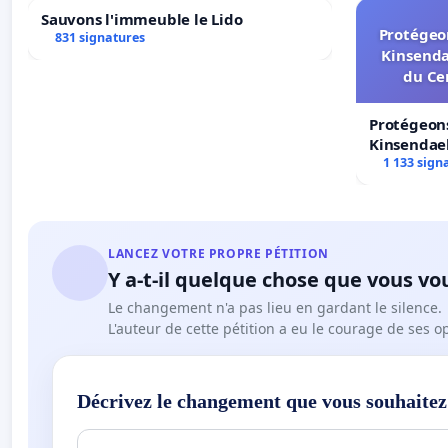
Sauvons l'immeuble le Lido
Protégeon
831 signatures
Kinsenda
du Ce
Protégeons
Kinsendael
Centre spo
1 133 sign
LANCEZ VOTRE PROPRE PÉTITION
Y a-t-il quelque chose que vous vo
Le changement n'a pas lieu en gardant le silence.
L'auteur de cette pétition a eu le courage de ses o
Décrivez le changement que vous souhaitez