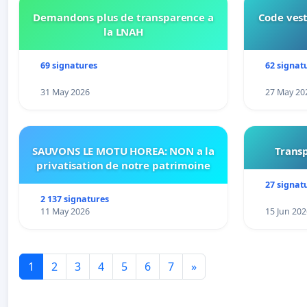
Demandons plus de transparence a
Code vest
la LNAH
69 signatures
62 signat
31 May 2026
27 May 20
SAUVONS LE MOTU HOREA: NON a la
Transp
privatisation de notre patrimoine
27 signat
2 137 signatures
11 May 2026
15 Jun 202
1
2
3
4
5
6
7
»