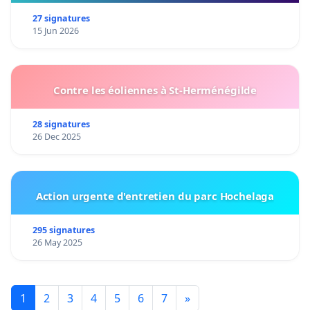
27 signatures
15 Jun 2026
Contre les éoliennes à St-Herménégilde
28 signatures
26 Dec 2025
Action urgente d'entretien du parc Hochelaga
295 signatures
26 May 2025
1
2
3
4
5
6
7
»