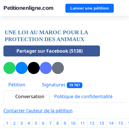
Petitionenligne.com
Lancer une pétition
UNE LOI AU MAROC POUR LA
PROTECTION DES ANIMAUX
Partager sur Facebook (5138)
Pétition
Signatures
19 767
Conversation
Politique de confidentialité
Contacter l'auteur de la pétition
1
2
3
4
5
6
7
8
9
10
11
12
13
14
15