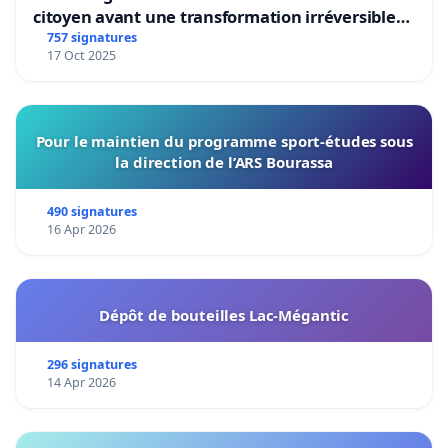
citoyen avant une transformation irréversible
de notre territoire »
757 signatures
17 Oct 2025
Pour le maintien du programme sport-études sous
la direction de l’ARS Bourassa
490 signatures
16 Apr 2026
Dépôt de bouteilles Lac-Mégantic
296 signatures
14 Apr 2026