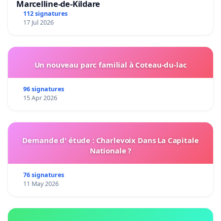
Marcelline-de-Kildare
112 signatures
17 Jul 2026
Un nouveau parc familial à Coteau-du-lac
96 signatures
15 Apr 2026
Demande d' étude : Charlevoix Dans La Capitale
Nationale ?
76 signatures
11 May 2026