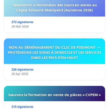
Opposition à l’extension des cours en soirée au
Cégep Édouard-Montpetit (Automne 2026)
272 signatures
28 Mar 2026
NON AU DÉMÉNAGEMENT DU CLSC DE PIEDMONT —
PROTÉGEONS LES SOINS À DOMICILE ET LES SERVICES
DANS LES PAYS-D’EN-HAUT!
226 signatures
20 Apr 2026
Sauvons la formation en vente de pièces « CVPEM »
215 signatures