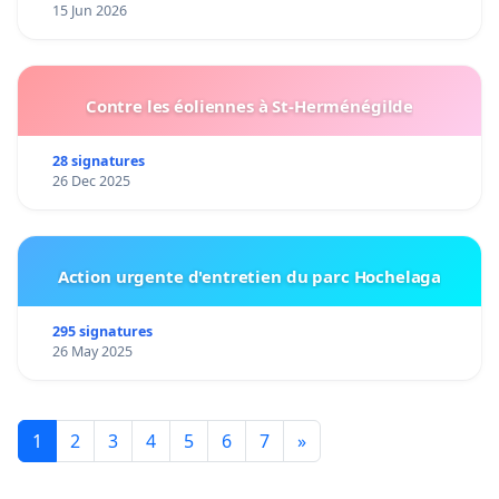
15 Jun 2026
Contre les éoliennes à St-Herménégilde
28 signatures
26 Dec 2025
Action urgente d'entretien du parc Hochelaga
295 signatures
26 May 2025
1
2
3
4
5
6
7
»