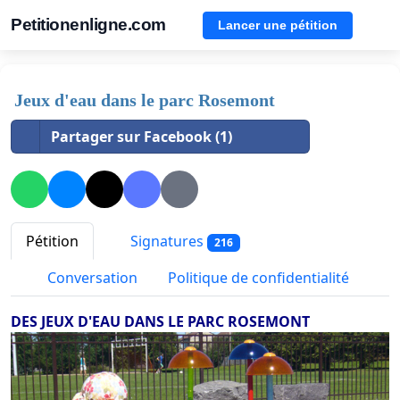
Petitionenligne.com
Lancer une pétition
Jeux d'eau dans le parc Rosemont
Partager sur Facebook (1)
Pétition
Signatures
216
Conversation
Politique de confidentialité
DES JEUX D'EAU DANS LE PARC ROSEMONT