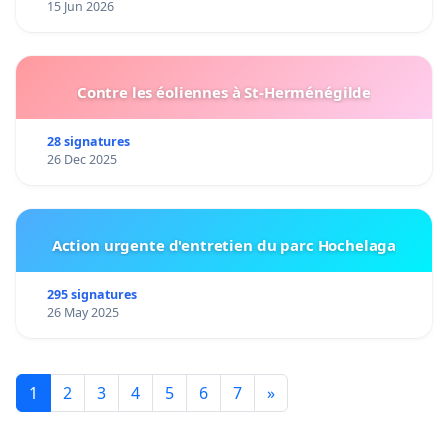
15 Jun 2026
Contre les éoliennes à St-Herménégilde
28 signatures
26 Dec 2025
Action urgente d'entretien du parc Hochelaga
295 signatures
26 May 2025
1
2
3
4
5
6
7
»