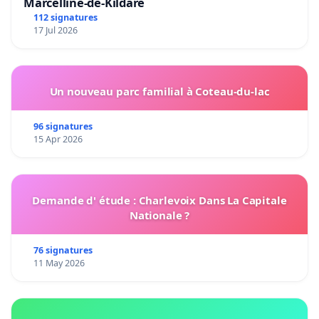
Marcelline-de-Kildare
112 signatures
17 Jul 2026
Un nouveau parc familial à Coteau-du-lac
96 signatures
15 Apr 2026
Demande d' étude : Charlevoix Dans La Capitale
Nationale ?
76 signatures
11 May 2026