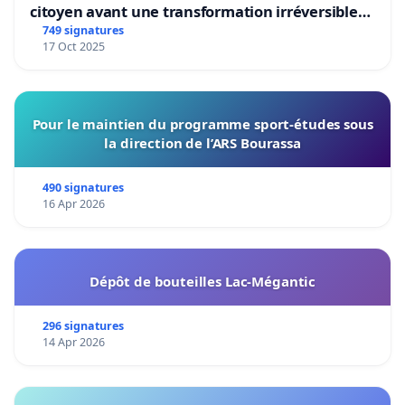
citoyen avant une transformation irréversible
de notre territoire »
749 signatures
17 Oct 2025
Pour le maintien du programme sport-études sous
la direction de l’ARS Bourassa
490 signatures
16 Apr 2026
Dépôt de bouteilles Lac-Mégantic
296 signatures
14 Apr 2026