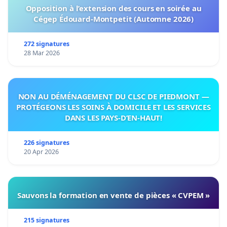
Opposition à l’extension des cours en soirée au
Cégep Édouard-Montpetit (Automne 2026)
272 signatures
28 Mar 2026
NON AU DÉMÉNAGEMENT DU CLSC DE PIEDMONT —
PROTÉGEONS LES SOINS À DOMICILE ET LES SERVICES
DANS LES PAYS-D’EN-HAUT!
226 signatures
20 Apr 2026
Sauvons la formation en vente de pièces « CVPEM »
215 signatures