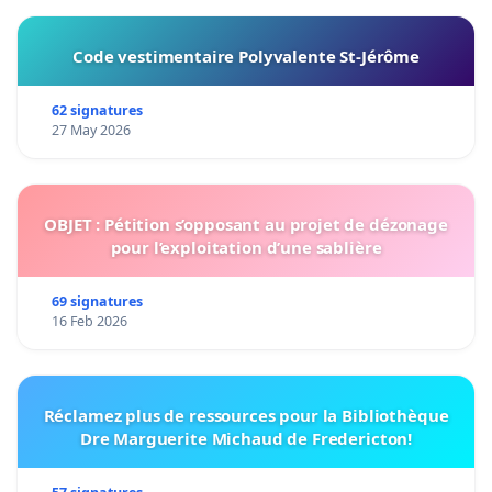
Code vestimentaire Polyvalente St-Jérôme
62 signatures
27 May 2026
OBJET : Pétition s’opposant au projet de dézonage
pour l’exploitation d’une sablière
69 signatures
16 Feb 2026
Réclamez plus de ressources pour la Bibliothèque
Dre Marguerite Michaud de Fredericton!