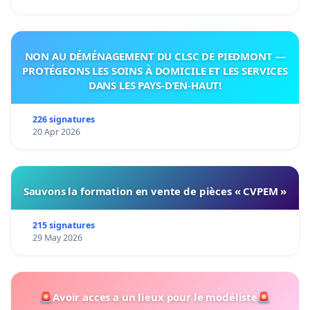
NON AU DÉMÉNAGEMENT DU CLSC DE PIEDMONT —
PROTÉGEONS LES SOINS À DOMICILE ET LES SERVICES
DANS LES PAYS-D’EN-HAUT!
226 signatures
20 Apr 2026
Sauvons la formation en vente de pièces « CVPEM »
215 signatures
29 May 2026
🚨Avoir acces a un lieux pour le modéliste🚨