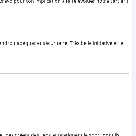
ravo pour ton implication à faire évoluer notre cartier!!
roit adéquat et sécuritaire. Très belle initiative et je
unes créent des liens et pratiquent le sport dont ils