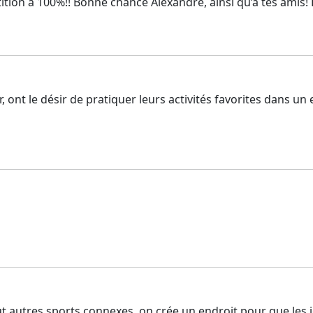
ition à 100%!! Bonne chance Alexandre, ainsi qu’à tes amis! B
nt le désir de pratiquer leurs activités favorites dans un end
t autres sports connexes, on crée un endroit pour que les je