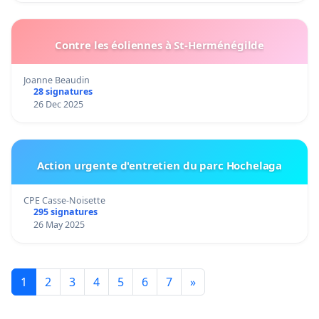
Contre les éoliennes à St-Herménégilde
Joanne Beaudin
28 signatures
26 Dec 2025
Action urgente d'entretien du parc Hochelaga
CPE Casse-Noisette
295 signatures
26 May 2025
1
2
3
4
5
6
7
»