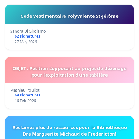
Code vestimentaire Polyvalente St-Jérôme
Sandra Di Girolamo
62 signatures
27 May 2026
OBJET : Pétition s’opposant au projet de dézonage
pour l’exploitation d’une sablière
Mathieu Pouliot
69 signatures
16 Feb 2026
Réclamez plus de ressources pour la Bibliothèque
Dre Marguerite Michaud de Fredericton!