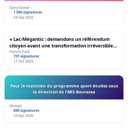
Dany Gravel
1 566 signatures
24 Sep 2025
« Lac-Mégantic : demandons un référendum
citoyen avant une transformation irréversible
de notre territoire »
Francis Paré
737 signatures
17 Oct 2025
Pour le maintien du programme sport-études sous
la direction de l’ARS Bourassa
Ahmed
490 signatures
16 Apr 2026