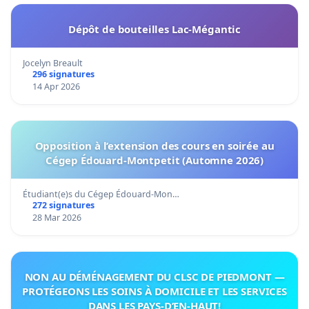
Dépôt de bouteilles Lac-Mégantic
Jocelyn Breault
296 signatures
14 Apr 2026
Opposition à l’extension des cours en soirée au
Cégep Édouard-Montpetit (Automne 2026)
Étudiant(e)s du Cégep Édouard-Mon…
272 signatures
28 Mar 2026
NON AU DÉMÉNAGEMENT DU CLSC DE PIEDMONT —
PROTÉGEONS LES SOINS À DOMICILE ET LES SERVICES
DANS LES PAYS-D’EN-HAUT!