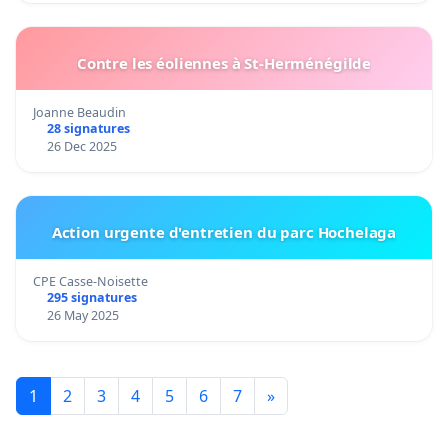
Contre les éoliennes à St-Herménégilde
Joanne Beaudin
28 signatures
26 Dec 2025
Action urgente d'entretien du parc Hochelaga
CPE Casse-Noisette
295 signatures
26 May 2025
1
2
3
4
5
6
7
»