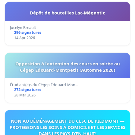
Dépôt de bouteilles Lac-Mégantic
Jocelyn Breault
296 signatures
14 Apr 2026
Opposition à l’extension des cours en soirée au
Cégep Édouard-Montpetit (Automne 2026)
Étudiant(e)s du Cégep Édouard-Mon…
272 signatures
28 Mar 2026
NON AU DÉMÉNAGEMENT DU CLSC DE PIEDMONT —
PROTÉGEONS LES SOINS À DOMICILE ET LES SERVICES
DANS LES PAYS-D’EN-HAUT!