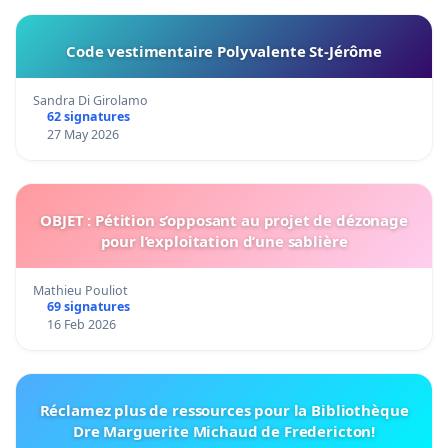
Code vestimentaire Polyvalente St-Jérôme
Sandra Di Girolamo
62 signatures
27 May 2026
OBJET : Pétition s’opposant au projet de dézonage
pour l’exploitation d’une sablière
Mathieu Pouliot
69 signatures
16 Feb 2026
Réclamez plus de ressources pour la Bibliothèque
Dre Marguerite Michaud de Fredericton!