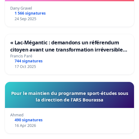
Dany Gravel
1 566 signatures
24 Sep 2025
« Lac-Mégantic : demandons un référendum
citoyen avant une transformation irréversible
de notre territoire »
Francis Paré
744 signatures
17 Oct 2025
Pour le maintien du programme sport-études sous
la direction de l’ARS Bourassa
Ahmed
490 signatures
16 Apr 2026