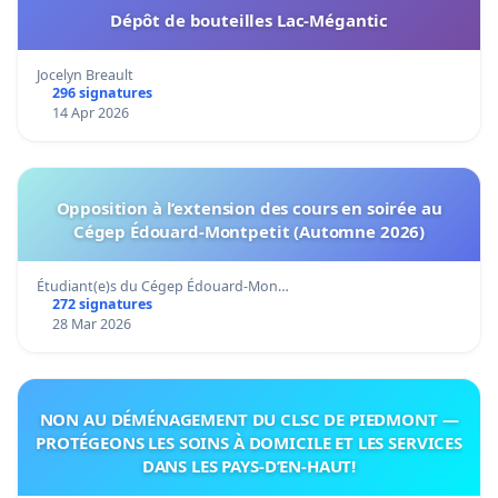
Dépôt de bouteilles Lac-Mégantic
Jocelyn Breault
296 signatures
14 Apr 2026
Opposition à l’extension des cours en soirée au
Cégep Édouard-Montpetit (Automne 2026)
Étudiant(e)s du Cégep Édouard-Mon…
272 signatures
28 Mar 2026
NON AU DÉMÉNAGEMENT DU CLSC DE PIEDMONT —
PROTÉGEONS LES SOINS À DOMICILE ET LES SERVICES
DANS LES PAYS-D’EN-HAUT!