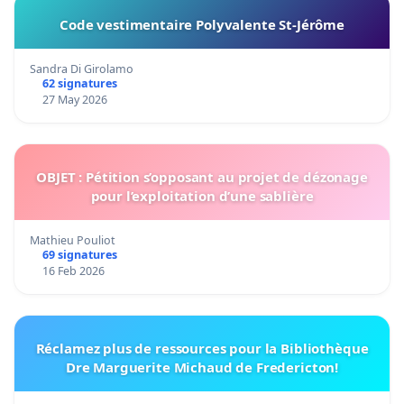
Code vestimentaire Polyvalente St-Jérôme
Sandra Di Girolamo
62 signatures
27 May 2026
OBJET : Pétition s’opposant au projet de dézonage
pour l’exploitation d’une sablière
Mathieu Pouliot
69 signatures
16 Feb 2026
Réclamez plus de ressources pour la Bibliothèque
Dre Marguerite Michaud de Fredericton!