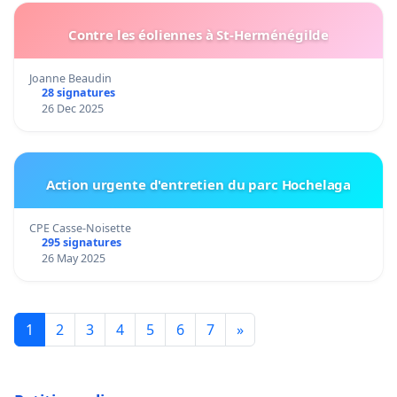
Contre les éoliennes à St-Herménégilde
Joanne Beaudin
28 signatures
26 Dec 2025
Action urgente d'entretien du parc Hochelaga
CPE Casse-Noisette
295 signatures
26 May 2025
1
2
3
4
5
6
7
»