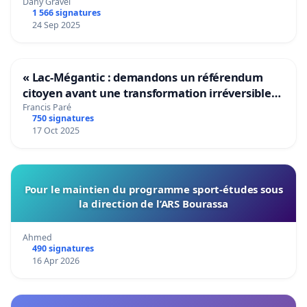
Dany Gravel
1 566 signatures
24 Sep 2025
« Lac-Mégantic : demandons un référendum
citoyen avant une transformation irréversible
de notre territoire »
Francis Paré
750 signatures
17 Oct 2025
Pour le maintien du programme sport-études sous
la direction de l’ARS Bourassa
Ahmed
490 signatures
16 Apr 2026