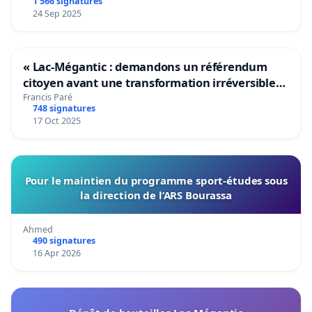
1 566 signatures
24 Sep 2025
« Lac-Mégantic : demandons un référendum
citoyen avant une transformation irréversible
de notre territoire »
Francis Paré
748 signatures
17 Oct 2025
Pour le maintien du programme sport-études sous
la direction de l’ARS Bourassa
Ahmed
490 signatures
16 Apr 2026