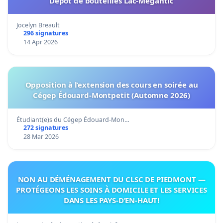
Dépôt de bouteilles Lac-Mégantic
Jocelyn Breault
296 signatures
14 Apr 2026
Opposition à l’extension des cours en soirée au
Cégep Édouard-Montpetit (Automne 2026)
Étudiant(e)s du Cégep Édouard-Mon…
272 signatures
28 Mar 2026
NON AU DÉMÉNAGEMENT DU CLSC DE PIEDMONT —
PROTÉGEONS LES SOINS À DOMICILE ET LES SERVICES
DANS LES PAYS-D’EN-HAUT!