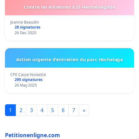
Contre les éoliennes à St-Herménégilde
Joanne Beaudin
28 signatures
26 Dec 2025
Action urgente d'entretien du parc Hochelaga
CPE Casse-Noisette
295 signatures
26 May 2025
1
2
3
4
5
6
7
»
Petitionenligne.com