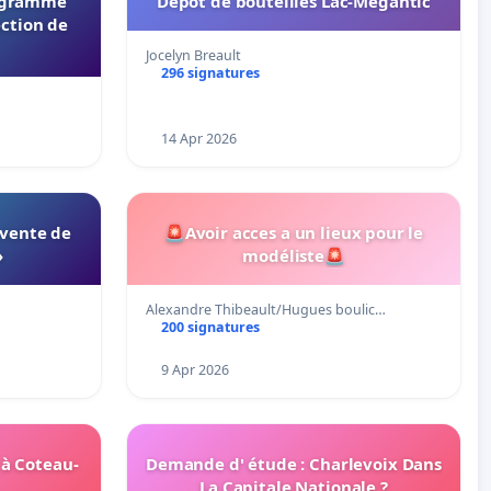
rogramme
Dépôt de bouteilles Lac-Mégantic
ection de
Jocelyn Breault
296 signatures
14 Apr 2026
 vente de
🚨Avoir acces a un lieux pour le
»
modéliste🚨
Alexandre Thibeault/Hugues boulic…
200 signatures
9 Apr 2026
 à Coteau-
Demande d' étude : Charlevoix Dans
La Capitale Nationale ?