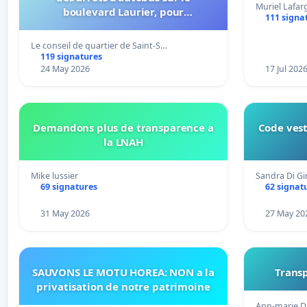
Muriel Lafar
boulevard Laurier, pour
111 signa
l’installation d’abribus et pour la
connexion 805-802 à établir
Le conseil de quartier de Saint-S…
119 signatures
24 May 2026
17 Jul 202
Demandons plus de transparence a
Code vest
la LNAH
Mike lussier
Sandra Di G
69 signatures
62 signat
31 May 2026
27 May 20
SAUVONS LE MOTU HOREA: NON a la
Transp
privatisation de notre patrimoine
Ann-marie D