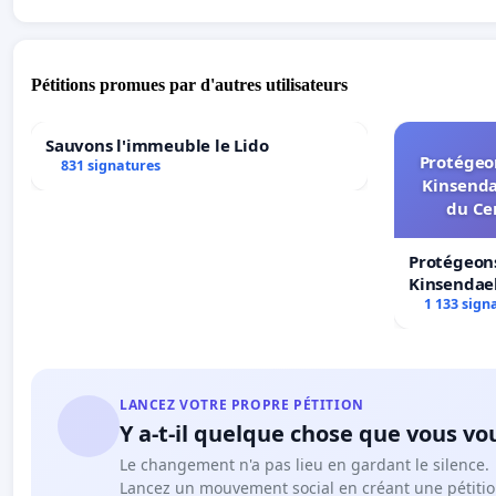
Pétitions promues par d'autres utilisateurs
Sauvons l'immeuble le Lido
Protégeon
831 signatures
Kinsenda
du Ce
Protégeons
Kinsendael
Centre spo
1 133 sign
LANCEZ VOTRE PROPRE PÉTITION
Y a-t-il quelque chose que vous vo
Le changement n'a pas lieu en gardant le silence.
Lancez un mouvement social en créant une pétitio