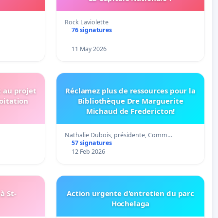
Rock Laviolette
76 signatures
11 May 2026
t au projet
Réclamez plus de ressources pour la
oitation
Bibliothèque Dre Marguerite
Michaud de Fredericton!
Nathalie Dubois, présidente, Comm…
57 signatures
12 Feb 2026
à St-
Action urgente d'entretien du parc
Hochelaga