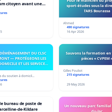
Pour le maintien du p
um citoyen avant une
sport-études sous la dir
ation irréversible de
l’ARS Bourassa
tures
itoire »
Ahmed
490 signatures
25
16 Apr 2026
DÉMÉNAGEMENT DU CLSC
Sauvons la formation en
MONT — PROTÉGEONS LES
pièces « CVPEM 
DOMICILE ET LES SERVICES
 LES PAYS-D’EN-HAUT!
Gilles Pouliot
215 signatures
s du soutien à domicil…
tures
26
29 May 2026
le bureau de poste de
Un nouveau parc familial
rcelline-de-Kildare
du-lac