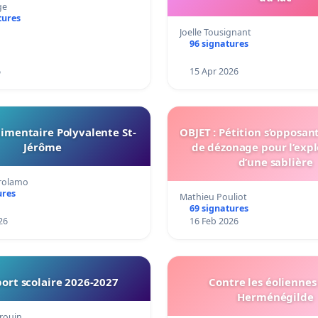
ge
tures
Joelle Tousignant
96 signatures
6
15 Apr 2026
imentaire Polyvalente St-
OBJET : Pétition s’opposan
Jérôme
de dézonage pour l’expl
d’une sablière
irolamo
ures
Mathieu Pouliot
69 signatures
26
16 Feb 2026
ort scolaire 2026-2027
Contre les éoliennes 
Herménégilde
rouin