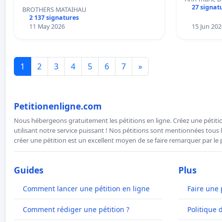
27 signat
BROTHERS MATAIHAU
2 137 signatures
11 May 2026
15 Jun 202
1
2
3
4
5
6
7
»
Petitionenligne.com
Nous hébergeons gratuitement les pétitions en ligne. Créez une pétitio
utilisant notre service puissant ! Nos pétitions sont mentionnées tous l
créer une pétition est un excellent moyen de se faire remarquer par le p
Guides
Plus
Comment lancer une pétition en ligne
Faire une 
Comment rédiger une pétition ?
Politique 