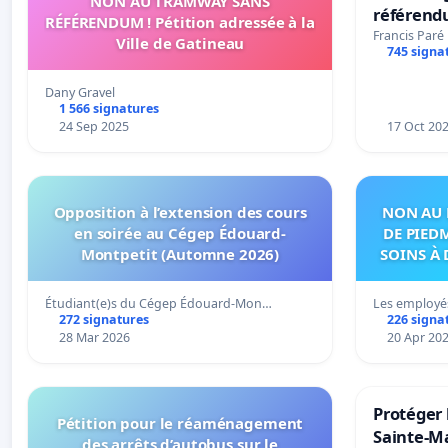
NON AU TRAMWAY SANS
référend
RÉFÉRENDUM ! Pétition adressée à la
transform
Francis Paré
Ville de Gatineau
745 signa
notre terr
Dany Gravel
1 566 signatures
24 Sep 2025
17 Oct 20
Opposition à l’extension des cours
NON AU 
en soirée au Cégep Édouard-
DE PIED
Montpetit (Automne 2026)
SOINS À 
DANS
Étudiant(e)s du Cégep Édouard-Mon…
Les employé
272 signatures
226 signa
28 Mar 2026
20 Apr 20
Protéger 
Pétition pour le réaménagement
Sainte-Ma
des arrêts d’autobus sur le