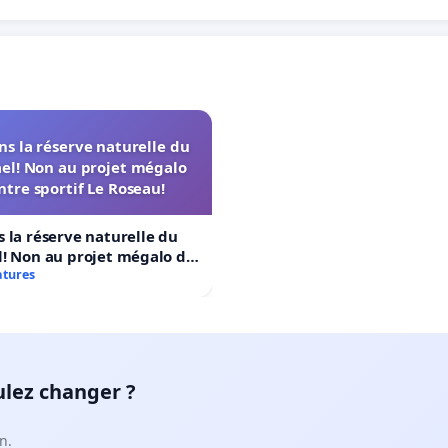
s la réserve naturelle du
el! Non au projet mégalo
ntre sportif Le Roseau!
 la réserve naturelle du
! Non au projet mégalo du
rtif Le Roseau!
atures
ulez changer ?
n.