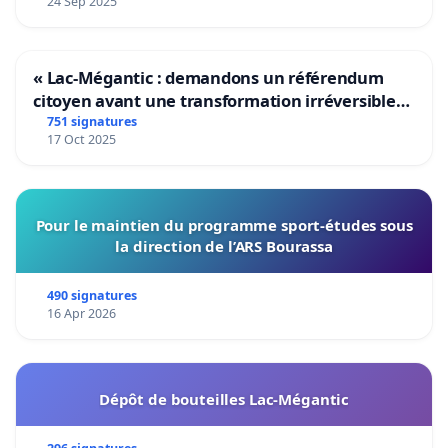
24 Sep 2025
« Lac-Mégantic : demandons un référendum
citoyen avant une transformation irréversible
de notre territoire »
751 signatures
17 Oct 2025
Pour le maintien du programme sport-études sous
la direction de l’ARS Bourassa
490 signatures
16 Apr 2026
Dépôt de bouteilles Lac-Mégantic