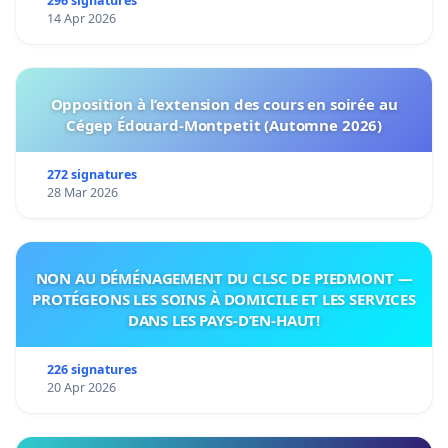
296 signatures
14 Apr 2026
Opposition à l’extension des cours en soirée au
Cégep Édouard-Montpetit (Automne 2026)
272 signatures
28 Mar 2026
NON AU DÉMÉNAGEMENT DU CLSC DE PIEDMONT —
PROTÉGEONS LES SOINS À DOMICILE ET LES SERVICES
DANS LES PAYS-D’EN-HAUT!
226 signatures
20 Apr 2026