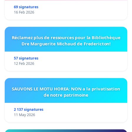
69 signatures
16 Feb 2026
Réclamez plus de ressources pour la Bibliothèque
Dre Marguerite Michaud de Fredericton!
57 signatures
12 Feb 2026
SAUVONS LE MOTU HOREA: NON a la privatisation
de notre patrimoine
2 137 signatures
11 May 2026