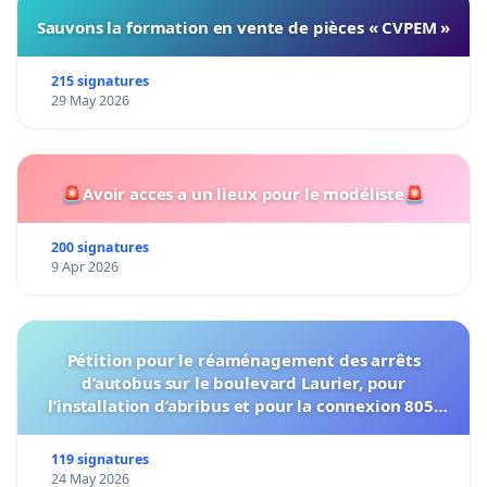
Sauvons la formation en vente de pièces « CVPEM »
215 signatures
29 May 2026
🚨Avoir acces a un lieux pour le modéliste🚨
200 signatures
9 Apr 2026
Pétition pour le réaménagement des arrêts
d’autobus sur le boulevard Laurier, pour
l’installation d’abribus et pour la connexion 805-
802 à établir
119 signatures
24 May 2026