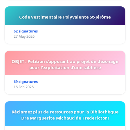
Code vestimentaire Polyvalente St-Jérôme
62 signatures
27 May 2026
OBJET : Pétition s’opposant au projet de dézonage
pour l’exploitation d’une sablière
69 signatures
16 Feb 2026
Réclamez plus de ressources pour la Bibliothèque
Dre Marguerite Michaud de Fredericton!