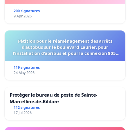
و سيعلم
الذين ظلموا
200 signatures
أي منقلب
9 Apr 2026
ينقلبون
Pétition pour le réaménagement des arrêts
d’autobus sur le boulevard Laurier, pour
l’installation d’abribus et pour la connexion 805-
802 à établir
119 signatures
24 May 2026
Protéger le bureau de poste de Sainte-
Marcelline-de-Kildare
112 signatures
17 Jul 2026