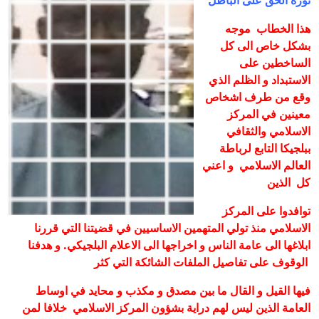
ثورة الحق على الباطل
هذا الخطاب موجه
بشكل خاص الى كل
الساخطين على
الاستبداد و الظلم الذي
وقع من طرف اشخاص
معينين في المركز
الاسلامي والثقافي
ببلجيكا التابع لرباطة
العالم الاسلامي و اعني
كل الذين
توافدوا على المركز
الاسلامي منذ تولي المتهمين الاساسيين في قضيتنا التي قررنا
ابلاغها الى عامة الناس و اخراجها الى الاعلام البلجيكي.
و هدفنا
الوقوف على تفاصيل الملفات الشائكة التي كثر
فيها القيل و القال ما بين مصدق و مكذب و محايد في اوساط
العامة الذين ليس لهم دراية بشؤون المركز الاسلامي خلافا لمن