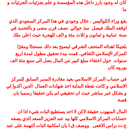
كان له وجود بارز داخل هذه المؤسسة و علم بجزئيات الجزئيات و
ما
يقع وراء الكواليس
.
خلال وجودي في هذا المركز السعودي الذي
اوقفه الملك فيصل منذ حوالي نصف قرن مضى و بالتحديد في
سنة ثمانية و ثمانون و ثلاث مئة و الف للهجرة حيث اعلن ملك
بلجيكا اهدائه المتحف الشرقي
ليصبح بعد ذلك مسجدًا ومقرًا
للمركز
الإسلامي الثقافي
.
قمت ببدء تحقيق مطول لمدة اربع
سنوات حول اختفاء مبلغ كبير من المال يصل الى سبع مئة الف
يوروه كان
في حساب المركز الاسلامي بعيد مغادرة المدير السابق للمركز
الاسلامي و كانت نقطة البداية اخذ شهادات العمال الذين اكدوا لي
و بشكل غير مباشر حيث ان تحقيقي لم يكن تحقيقا رسميا بان
قصة
المال المنهوب حقيقة لاكن لا احد يستطيع اثبات شيء اذا ان
حسابات المركز الاسلامي كلها بيد عبد العزيز السعد الذي يصفه
ع.ت براس الافعى ووصف ق.ا يان امكانية اثبات التهمة على عبد