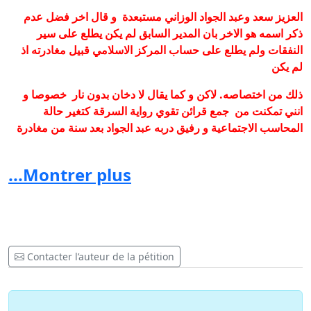
العزيز سعد وعبد الجواد الوزاني مستبعدة و قال اخر فضل عدم
ذكر اسمه هو الاخر بان المدير السابق لم يكن يطلع على سير
النفقات ولم يطلع على حساب المركز الاسلامي قبيل مغادرته اذ
لم يكن
ذلك من اختصاصه.
لاكن و كما يقال لا دخان بدون نار خصوصا و
انني تمكنت من جمع قرائن تقوي رواية السرقة كتغير حالة
المحاسب الاجتماعية و رفيق دربه عبد الجواد بعد سنة من مغادرة
المدير السابق للمركز الاسلامي فقام الاثنان باستثمار بعض المال
...Montrer plus
المنهوب في بناء عمارة سكنية في فاس الجديدة و شراء قطع
ارضية في منطقة صفرو القريبة من فاس ثم قاما باستثمار مبلغ
كبير في اقتناء عمارة بكاملها في منطقة ملكبيك البلجيكية جعلوها
جمعية يتخذونها مركز لجمع التبرعات الوهمية و يستعملون في
ذلك العنصر النسوي المتمثل في زوجاتهم و صديقات زوجاتهم و قد
Contacter l’auteur de la pétition
توجهت الى عين المكان و تأكدت من وجود هذه العمارة و الله
المستعان
و كما قيل فان البعرة تدل على البعير و لابد من ان