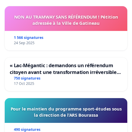
NON AU TRAMWAY SANS RÉFÉRENDUM ! Pétition
adressée à la Ville de Gatineau
1 566 signatures
24 Sep 2025
« Lac-Mégantic : demandons un référendum
citoyen avant une transformation irréversible
de notre territoire »
750 signatures
17 Oct 2025
Pour le maintien du programme sport-études sous
la direction de l’ARS Bourassa
490 signatures