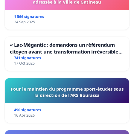
adressée à la Ville de Gatineau
1 566 signatures
24 Sep 2025
« Lac-Mégantic : demandons un référendum
citoyen avant une transformation irréversible
de notre territoire »
741 signatures
17 Oct 2025
Pour le maintien du programme sport-études sous
la direction de l’ARS Bourassa
490 signatures
16 Apr 2026