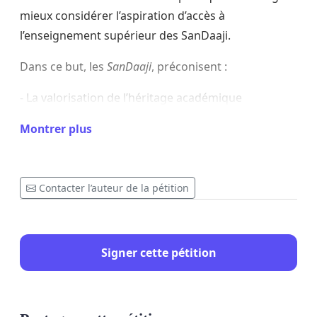
mieux considérer l’aspiration d’accès à
l’enseignement supérieur des SanDaaji.
Dans ce but, les
SanDaaji
, préconisent :
- La valorisation de l’héritage académique
multiséculaire du Sénégal,
Montrer plus
- Revoir l’offre académique pour rompre la
discrimination linguistique entre les jeunes et
égaliser leurs chances d’accès à la formation
Contacter l’auteur de la pétition
supérieure,
- La reconnaissance officielle des niveaux
d’éducation et des compétences acquises dans les
Signer cette pétition
institutions d’enseignement islamique.
Les SanDaaji saluent la décision du Président
d’ouvrir enfin une université au Fouta jadis pôle