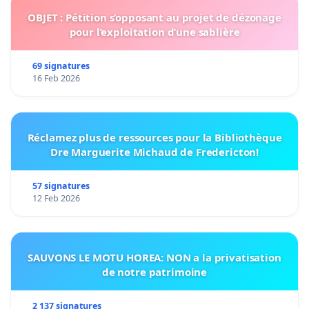
OBJET : Pétition s’opposant au projet de dézonage
pour l’exploitation d’une sablière
69 signatures
16 Feb 2026
Réclamez plus de ressources pour la Bibliothèque
Dre Marguerite Michaud de Fredericton!
57 signatures
12 Feb 2026
SAUVONS LE MOTU HOREA: NON a la privatisation
de notre patrimoine
2 137 signatures