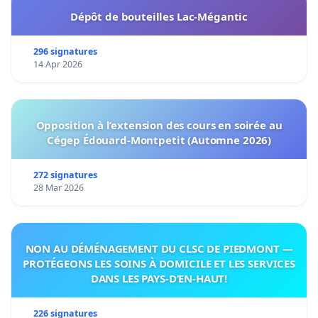
Dépôt de bouteilles Lac-Mégantic
296 signatures
14 Apr 2026
Opposition à l’extension des cours en soirée au
Cégep Édouard-Montpetit (Automne 2026)
272 signatures
28 Mar 2026
NON AU DÉMÉNAGEMENT DU CLSC DE PIEDMONT —
PROTÉGEONS LES SOINS À DOMICILE ET LES SERVICES
DANS LES PAYS-D’EN-HAUT!
226 signatures