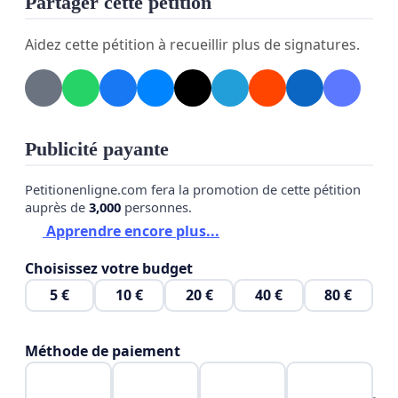
Partager cette pétition
académique en Afrique de l’Ouest. Ils adhèrent aux
propositions de la commission consultative du
Aidez cette pétition à recueillir plus de signatures.
projet de ladite université qui invite les autorités à
tenir compte cette-fois-ci des potentialités
scientifiques, historiques et socio-économique du
terroir, qui préconise une université sans
Publicité payante
discrimination linguistique ou négation religieuse.
Petitionenligne.com fera la promotion de cette pétition
auprès de
3,000
personnes.
Apprendre encore plus...
Choisissez votre budget
5 €
10 €
20 €
40 €
80 €
Méthode de paiement