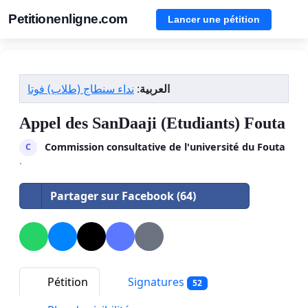
Petitionenligne.com
Lancer une pétition
نداء سنطاج (طلاب) فوتا
:
العربية
Appel des SanDaaji (Etudiants) Fouta
Commission consultative de l'université du Fouta
C
·
Partager sur Facebook (64)
Pétition
Signatures
52