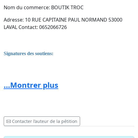
Nom du commerce: BOUTIK TROC
Adresse: 10 RUE CAPITAINE PAUL NORMAND 53000
LAVAL Contact: 0652066726
Signatures des soutiens:
Nom et Prénom
Adresse (facultatif)
Signature
(obligatoire
...Montrer plus
Contacter l’auteur de la pétition