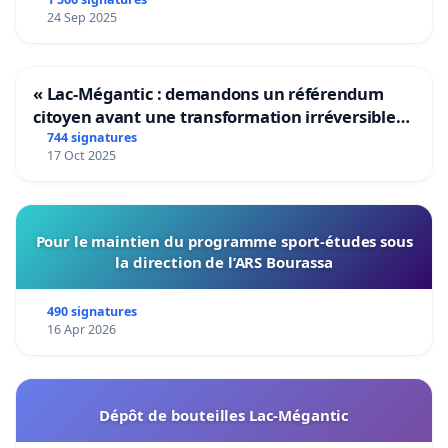
24 Sep 2025
« Lac-Mégantic : demandons un référendum
citoyen avant une transformation irréversible
de notre territoire »
744 signatures
17 Oct 2025
Pour le maintien du programme sport-études sous
la direction de l’ARS Bourassa
490 signatures
16 Apr 2026
Dépôt de bouteilles Lac-Mégantic