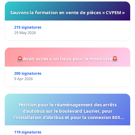
Sauvons la formation en vente de pièces « CVPEM »
215 signatures
29 May 2026
🚨Avoir acces a un lieux pour le modéliste🚨
200 signatures
9 Apr 2026
Pétition pour le réaménagement des arrêts
d’autobus sur le boulevard Laurier, pour
l’installation d’abribus et pour la connexion 805-
802 à établir
119 signatures