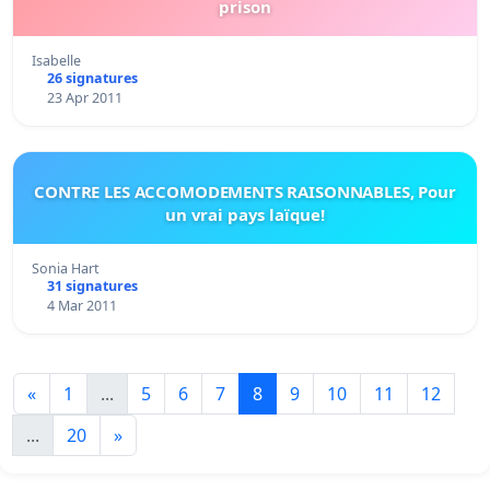
prison
Isabelle
26 signatures
23 Apr 2011
CONTRE LES ACCOMODEMENTS RAISONNABLES, Pour
un vrai pays laïque!
Sonia Hart
31 signatures
4 Mar 2011
«
1
...
5
6
7
8
9
10
11
12
...
20
»