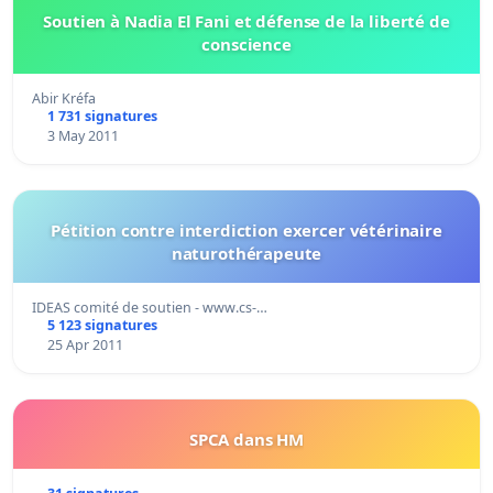
Soutien à Nadia El Fani et défense de la liberté de
conscience
Abir Kréfa
1 731 signatures
3 May 2011
Pétition contre interdiction exercer vétérinaire
naturothérapeute
IDEAS comité de soutien - www.cs-…
5 123 signatures
25 Apr 2011
SPCA dans HM