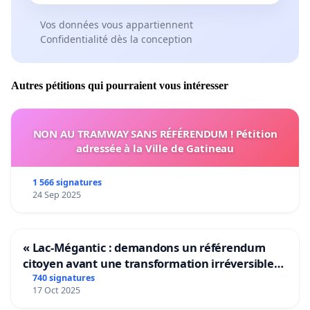
Vos données vous appartiennent
Confidentialité dès la conception
Autres pétitions qui pourraient vous intéresser
NON AU TRAMWAY SANS RÉFÉRENDUM ! Pétition
adressée à la Ville de Gatineau
1 566 signatures
24 Sep 2025
« Lac-Mégantic : demandons un référendum
citoyen avant une transformation irréversible
de notre territoire »
740 signatures
17 Oct 2025