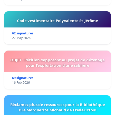
Code vestimentaire Polyvalente St-Jérôme
62 signatures
27 May 2026
OBJET : Pétition s’opposant au projet de dézonage
pour l’exploitation d’une sablière
69 signatures
16 Feb 2026
Réclamez plus de ressources pour la Bibliothèque
Dre Marguerite Michaud de Fredericton!