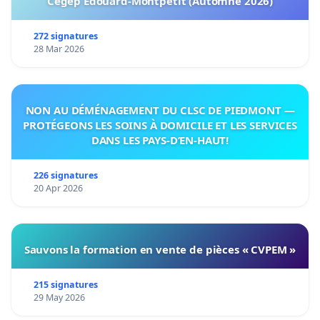
Cégep Édouard-Montpetit (Automne 2026)
272 signatures
28 Mar 2026
NON AU DÉMÉNAGEMENT DU CLSC DE PIEDMONT —
PROTÉGEONS LES SOINS À DOMICILE ET LES SERVICES
DANS LES PAYS-D’EN-HAUT!
226 signatures
20 Apr 2026
Sauvons la formation en vente de pièces « CVPEM »
215 signatures
29 May 2026