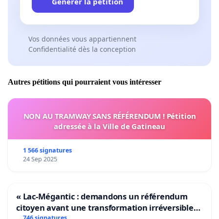
Générer la pétition
Vos données vous appartiennent
Confidentialité dès la conception
Autres pétitions qui pourraient vous intéresser
NON AU TRAMWAY SANS RÉFÉRENDUM ! Pétition
adressée à la Ville de Gatineau
1 566 signatures
24 Sep 2025
« Lac-Mégantic : demandons un référendum
citoyen avant une transformation irréversible
de notre territoire »
746 signatures