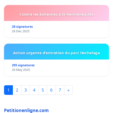
Contre les éoliennes à St-Herménégilde
28 signatures
26 Dec 2025
Action urgente d'entretien du parc Hochelaga
295 signatures
26 May 2025
1
2
3
4
5
6
7
»
Petitionenligne.com