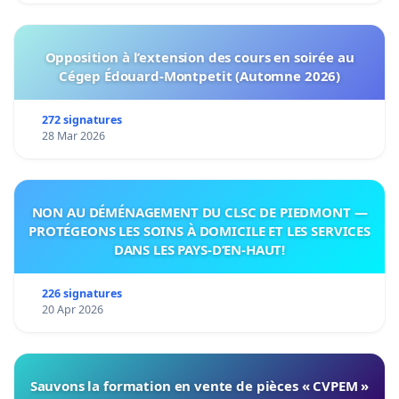
Opposition à l’extension des cours en soirée au
Cégep Édouard-Montpetit (Automne 2026)
272 signatures
28 Mar 2026
NON AU DÉMÉNAGEMENT DU CLSC DE PIEDMONT —
PROTÉGEONS LES SOINS À DOMICILE ET LES SERVICES
DANS LES PAYS-D’EN-HAUT!
226 signatures
20 Apr 2026
Sauvons la formation en vente de pièces « CVPEM »