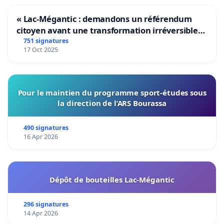
« Lac-Mégantic : demandons un référendum
citoyen avant une transformation irréversible
de notre territoire »
751 signatures
17 Oct 2025
Pour le maintien du programme sport-études sous
la direction de l’ARS Bourassa
490 signatures
16 Apr 2026
Dépôt de bouteilles Lac-Mégantic
296 signatures
14 Apr 2026