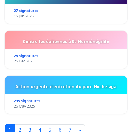
27 signatures
15 Jun 2026
Contre les éoliennes à St-Herménégilde
28 signatures
26 Dec 2025
Action urgente d'entretien du parc Hochelaga
295 signatures
26 May 2025
1
2
3
4
5
6
7
»