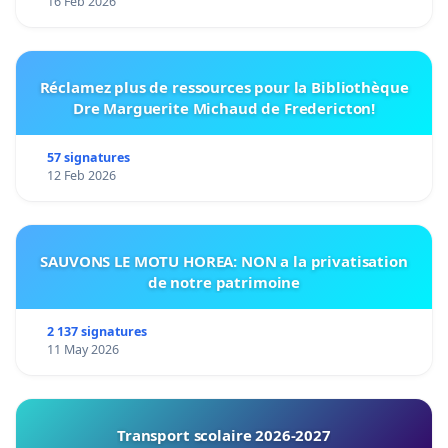
16 Feb 2026
Réclamez plus de ressources pour la Bibliothèque
Dre Marguerite Michaud de Fredericton!
57 signatures
12 Feb 2026
SAUVONS LE MOTU HOREA: NON a la privatisation
de notre patrimoine
2 137 signatures
11 May 2026
Transport scolaire 2026-2027